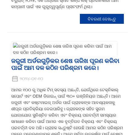
ବିଦ୍ୟୁତ୍ ୨୦୨୫, ଏକ ଅଗ୍ରଣୀ ସ୍ମାର୍ଟ ଶିଳ୍ପ ଲକ୍ ପ୍ରଦାନକାରୀ ଆମ
କମ୍ପାନୀ ପାଇଁ ଏକ ଗୁରୁତ୍ୱପୂର୍ଣ୍ଣ ପ୍ଲାଟଫର୍ମ ଥିଲା।
ବିବରଣୀ ଦେଖନ୍ତୁ
ଜରୁରୀ ଅର୍ଡରଗୁଡ଼ିକର ଶେଷ ତାରିଖ ପୂରଣ କରିବା
ପାଇଁ ଆମ ଦଳ କଠିନ ପରିଶ୍ରମ କରେ।
୨୦୨୪-୦୧-୧୦
ଆମର ୧୦୦ ରୁ ଅଧିକ ଟିମ୍ ସଦସ୍ୟ ଅଛନ୍ତି, ଯେଉଁଥିରେ ଟେକ୍ନିକାଲ୍
ସପୋର୍ଟ ଏବଂ OEM ଡିଜାଇନ୍ ପାଇଁ ୩୦+ ଇଞ୍ଜିନିୟର ଅଛନ୍ତି। ଆମେ
ଜରୁରୀ ଏବଂ କଷ୍ଟମାଇଜ୍ ଅର୍ଡର ପାଇଁ ଗ୍ରାହକଙ୍କ ଆବଶ୍ୟକତାକୁ
ଶୀଘ୍ର ପ୍ରତିକ୍ରିୟା ଦେଇପାରିବୁ। ଗ୍ରାହକଙ୍କ ସହିତ ସୁଗମ
ଯୋଗାଯୋଗ ସୁନିଶ୍ଚିତ କରିବା ଏବଂ ବିକ୍ରୟ ପରବର୍ତ୍ତୀ ସମସ୍ୟାର
ସମାଧାନ କରିବା ପାଇଁ ଆମର ଏକ ବୃତ୍ତିଗତ ବିକ୍ରୟ ଏବଂ ବିକ୍ରୟ
ପରବର୍ତ୍ତୀ ଦଳ ଅଛି। ଗ୍ରାହକ ସନ୍ତୁଷ୍ଟି ହେଉଛି ଆମର କଠିନ ପରିଶ୍ରମ
ପଛରେ ପ୍ରେରଣାଦାୟକ ଶକ୍ତି। ଆମେ ସର୍ବଦା ଉତ୍କର୍ଷତା ପାଇଁ ଚେଷ୍ଟା