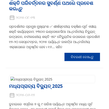
ଶକ୍ତି ପରିବର୍ତ୍ତନର ସୁବର୍ଣ୍ଣ ପଥରେ ପ୍ରବେଶ
କରନ୍ତୁ
୨୦୨୫-୦୮-୧୩
ପ୍ରଦର୍ଶନୀର ପ୍ରମୁଖ ମୁଖ୍ୟାଂଶ ✅ ଶୀର୍ଷସ୍ତରୀୟ ଦକ୍ଷିଣ-ପୂର୍ବ ଏସୀୟ
ଶକ୍ତି କାର୍ଯ୍ୟକ୍ରମ: ୨୩ତମ ଇଣ୍ଡୋନେସିଆ ଆନ୍ତର୍ଜାତୀୟ ବିଦ୍ୟୁତ୍
ଉତ୍ପାଦନ, ନବୀକରଣୀୟ ଶକ୍ତି ଏବଂ ବୈଦ୍ୟୁତିକ ଉପକରଣ ପ୍ରଦର୍ଶନୀ
୧୭-୨୦ ସେପ୍ଟେମ୍ବର, ୨୦୨୫ ପର୍ଯ୍ୟନ୍ତ ଜାକର୍ତ୍ତା ଆନ୍ତର୍ଜାତୀୟ
ଏକ୍ସପୋରେ ଅନୁଷ୍ଠିତ ହେବ। ୧୬... ସହିତ
ବିବରଣୀ ଦେଖନ୍ତୁ
ମଧ୍ୟପ୍ରାଚ୍ୟ ବିଦ୍ୟୁତ୍ 2025
୨୦୨୫-୦୬-୧୭
ଦୁବାଇରେ ଏପ୍ରିଲ ୭ ରୁ ୯ ତାରିଖ ପର୍ଯ୍ୟନ୍ତ ଅନୁଷ୍ଠିତ ମଧ୍ୟ ପୂର୍ବ