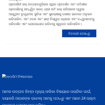
ପ୍ରଦର୍ଶନୀ ହଲ୍ ଉତ୍ପାଦଗୁଡ଼ିକର ସ୍ଥିର ପ୍ରଦର୍ଶନ ଏବଂ ଗତିଶୀଳ
ପ୍ରଦର୍ଶନକୁ ସମନ୍ୱିତ କରେ, ଯାହା IoT ଲକ୍ ପରିଚାଳନା ଦ୍ୱାରା
ଆଣୁଥିବା ବୁଦ୍ଧିମତା, ସୁବିଧା ଏବଂ ସୁରକ୍ଷାକୁ ଗଭୀର ଭାବରେ ଅନୁଭବ
କରିପାରିବ, ଏବଂ ଦେଶ ଏବଂ ସାରା ବିଶ୍ୱର ଗ୍ରାହକ ଏବଂ ବନ୍ଧୁମାନଙ୍କୁ
ପରିଦର୍ଶନ ଏବଂ ଯୋଗାଯୋଗ କରିବାକୁ ସ୍ୱାଗତ କରିପାରିବ।
ବିବରଣୀ ଦେଖନ୍ତୁ
ଆମର ଉତ୍ପାଦ କିମ୍ବା ମୂଲ୍ୟ ତାଲିକା ବିଷୟରେ ପଚାରିବା ପାଇଁ,
ଦୟାକରି ଆପଣଙ୍କ ଇମେଲ୍ ଆମକୁ ପଠାନ୍ତୁ ଏବଂ ଆମେ 24 ଘଣ୍ଟା