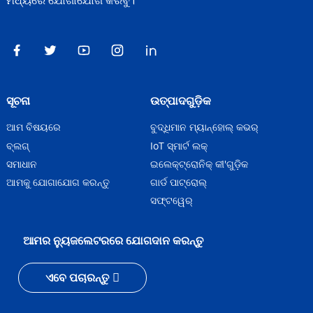
ମଧ୍ୟରେ ଯୋଗାଯୋଗ କରିବୁ।
ସୂଚନା
ଉତ୍ପାଦଗୁଡ଼ିକ
ଆମ ବିଷୟରେ
ବୁଦ୍ଧିମାନ ମ୍ୟାନ୍‌ହୋଲ୍‌ କଭର୍‌
ବ୍ଲଗ୍
IoT ସ୍ମାର୍ଟ ଲକ୍
ସମାଧାନ
ଇଲେକ୍ଟ୍ରୋନିକ୍ କୀ'ଗୁଡ଼ିକ
ଆମକୁ ଯୋଗାଯୋଗ କରନ୍ତୁ
ଗାର୍ଡ ପାଟ୍ରୋଲ୍
ସଫ୍ଟୱେର୍
ଆମର ନ୍ୟୁଜଲେଟରରେ ଯୋଗଦାନ କରନ୍ତୁ
ଏବେ ପଚାରନ୍ତୁ