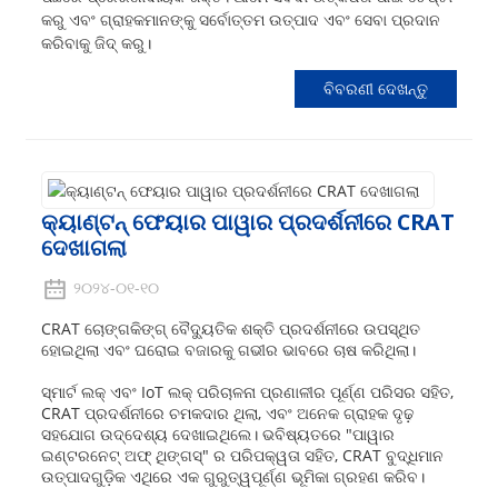
କରୁ ଏବଂ ଗ୍ରାହକମାନଙ୍କୁ ସର୍ବୋତ୍ତମ ଉତ୍ପାଦ ଏବଂ ସେବା ପ୍ରଦାନ
କରିବାକୁ ଜିଦ୍ କରୁ।
ବିବରଣୀ ଦେଖନ୍ତୁ
କ୍ୟାଣ୍ଟନ୍ ଫେୟାର ପାୱାର ପ୍ରଦର୍ଶନୀରେ CRAT
ଦେଖାଗଲା
୨୦୨୪-୦୧-୧୦
CRAT ଚୋଙ୍ଗକିଙ୍ଗ୍ ବୈଦ୍ୟୁତିକ ଶକ୍ତି ପ୍ରଦର୍ଶନୀରେ ଉପସ୍ଥିତ
ହୋଇଥିଲା ଏବଂ ଘରୋଇ ବଜାରକୁ ଗଭୀର ଭାବରେ ଚାଷ କରିଥିଲା।
ସ୍ମାର୍ଟ ଲକ୍ ଏବଂ IoT ଲକ୍ ପରିଚାଳନା ପ୍ରଣାଳୀର ପୂର୍ଣ୍ଣ ପରିସର ସହିତ,
CRAT ପ୍ରଦର୍ଶନୀରେ ଚମକଦାର ଥିଲା, ଏବଂ ଅନେକ ଗ୍ରାହକ ଦୃଢ଼
ସହଯୋଗ ଉଦ୍ଦେଶ୍ୟ ଦେଖାଇଥିଲେ। ଭବିଷ୍ୟତରେ "ପାୱାର
ଇଣ୍ଟରନେଟ୍ ଅଫ୍ ଥିଙ୍ଗସ୍" ର ପରିପକ୍ୱତା ସହିତ, CRAT ବୁଦ୍ଧିମାନ
ଉତ୍ପାଦଗୁଡ଼ିକ ଏଥିରେ ଏକ ଗୁରୁତ୍ୱପୂର୍ଣ୍ଣ ଭୂମିକା ଗ୍ରହଣ କରିବ।