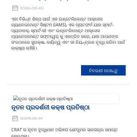
୨୦୨୪-୦୧-୧୦
ଏହା ବିଭିନ୍ନ ଶିଳ୍ପ ପାଇଁ ଏକ ଇଣ୍ଟେଲିଜେଣ୍ଟ ଆକ୍ସେସ
ମ୍ୟାନେଜମେଣ୍ଟ ସିଷ୍ଟମ (iAMS), ଏକ ପ୍ଲାଟଫର୍ମ ଯାହା ସ୍ମାର୍ଟ-
ପ୍ୟାଡଲକ୍, ସ୍ମାର୍ଟ-କୀ ଏବଂ ଇଣ୍ଟେଲିଜେଣ୍ଟ ଆକ୍ସେସ
ମ୍ୟାନେଜମେଣ୍ଟ ସଫ୍ଟୱେର୍ କୁ ଏକତ୍ରିତ କରେ, ଯାହା ଆପଣଙ୍କ
ସଂଗଠନରେ ସୁରକ୍ଷା, ଦାୟିତ୍ୱ ଏବଂ କୀ ନିୟନ୍ତ୍ରଣ ବୃଦ୍ଧି କରିବା ପାଇଁ
ଲକ୍ଷ୍ୟ ରଖିଛି।
ବିବରଣୀ ଦେଖନ୍ତୁ
ନୂତନ ପ୍ରଦର୍ଶନୀ କକ୍ଷ ପ୍ରତିଷ୍ଠା
୨୦୨୩-୧୨-୨୧
CRAT ର ନୂତନ ବୁଦ୍ଧିମାନ ଅଭିଜ୍ଞତା ଶୋ’ରୁମର ସାଜସଜ୍ଜା ସମାପ୍ତ
ହୋଇଥିଲା।