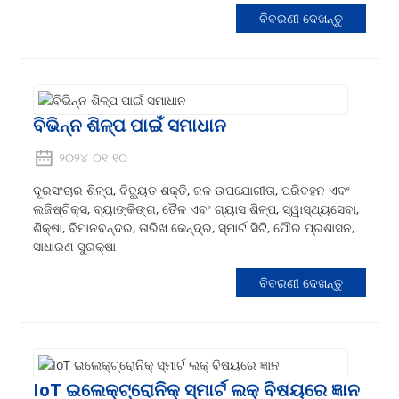
ବିବରଣୀ ଦେଖନ୍ତୁ
ବିଭିନ୍ନ ଶିଳ୍ପ ପାଇଁ ସମାଧାନ
୨୦୨୪-୦୧-୧୦
ଦୂରସଂଚାର ଶିଳ୍ପ, ବିଦ୍ୟୁତ ଶକ୍ତି, ଜଳ ଉପଯୋଗୀତା, ପରିବହନ ଏବଂ
ଲଜିଷ୍ଟିକ୍ସ, ବ୍ୟାଙ୍କିଙ୍ଗ, ତୈଳ ଏବଂ ଗ୍ୟାସ ଶିଳ୍ପ, ସ୍ୱାସ୍ଥ୍ୟସେବା,
ଶିକ୍ଷା, ବିମାନବନ୍ଦର, ତାରିଖ କେନ୍ଦ୍ର, ସ୍ମାର୍ଟ ସିଟି, ପୌର ପ୍ରଶାସନ,
ସାଧାରଣ ସୁରକ୍ଷା
ବିବରଣୀ ଦେଖନ୍ତୁ
IoT ଇଲେକ୍ଟ୍ରୋନିକ୍ ସ୍ମାର୍ଟ ଲକ୍ ବିଷୟରେ ଜ୍ଞାନ