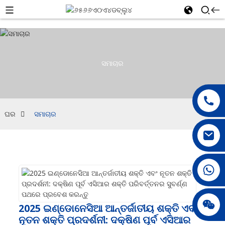
ସମାଚାର
ଘର
ସମାଚାର
୦୦୮୬୧୫୩୯୬୮୧୧୭୧୯
ଜେନି୦୧୦୬୭୮
2025 ଇଣ୍ଡୋନେସିଆ ଆନ୍ତର୍ଜାତୀୟ ଶକ୍ତି ଏବଂ
ନୂତନ ଶକ୍ତି ପ୍ରଦର୍ଶନୀ: ଦକ୍ଷିଣ ପୂର୍ବ ଏସିଆର