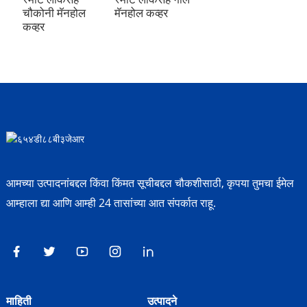
चौकोनी मॅनहोल
मॅनहोल कव्हर
कव्हर
आमच्या उत्पादनांबद्दल किंवा किंमत सूचीबद्दल चौकशीसाठी, कृपया तुमचा ईमेल
आम्हाला द्या आणि आम्ही 24 तासांच्या आत संपर्कात राहू.
माहिती
उत्पादने