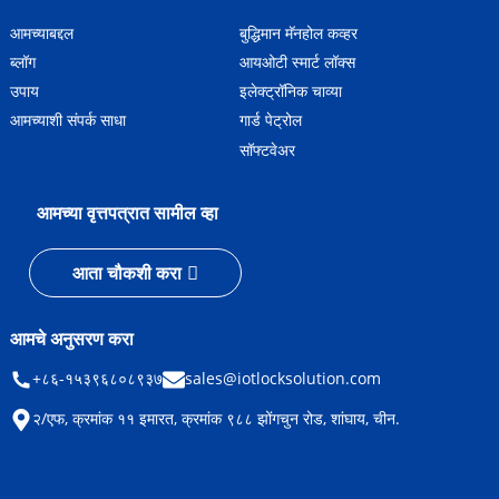
आमच्याबद्दल
बुद्धिमान मॅनहोल कव्हर
ब्लॉग
आयओटी स्मार्ट लॉक्स
उपाय
इलेक्ट्रॉनिक चाव्या
आमच्याशी संपर्क साधा
गार्ड पेट्रोल
सॉफ्टवेअर
आमच्या वृत्तपत्रात सामील व्हा
आता चौकशी करा
आमचे अनुसरण करा
+८६-१५३९६८०८९३७
sales@iotlocksolution.com
२/एफ, क्रमांक ११ इमारत, क्रमांक ९८८ झोंगचुन रोड, शांघाय, चीन.