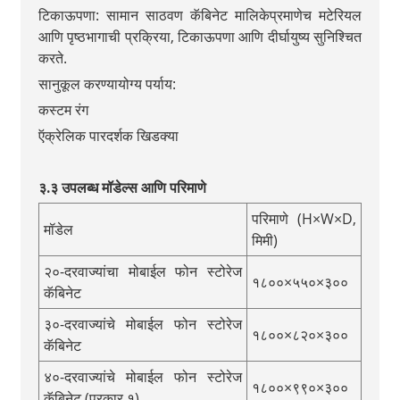
टिकाऊपणा: सामान साठवण कॅबिनेट मालिकेप्रमाणेच मटेरियल
आणि पृष्ठभागाची प्रक्रिया, टिकाऊपणा आणि दीर्घायुष्य सुनिश्चित
करते.
सानुकूल करण्यायोग्य पर्याय:
कस्टम रंग
ऍक्रेलिक पारदर्शक खिडक्या
३.३ उपलब्ध मॉडेल्स आणि परिमाणे
परिमाणे (H×W×D,
मॉडेल
मिमी)
२०-दरवाज्यांचा मोबाईल फोन स्टोरेज
१८००×५५०×३००
कॅबिनेट
३०-दरवाज्यांचे मोबाईल फोन स्टोरेज
१८००×८२०×३००
कॅबिनेट
४०-दरवाज्यांचे मोबाईल फोन स्टोरेज
१८००×९९०×३००
कॅबिनेट (प्रकार १)