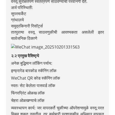
वस्तू सुरक्षितपणे स्वतंत्रपणे साठवण्याची परवानगी देते.
अर्ज परिस्थिती:
सुपरमार्केट
ग्रंथालये
समुद्रकिनारी रिसॉर्ट्स
तात्पुरत्या वस्तू साठवणुकीची आवश्यकता असलेली इतर
सार्वजनिक ठिकाणे
२.२ प्रमुख वैशिष्ट्ये
अनेक बुद्धिमान लॉकिंग पर्याय:
इन्फ्रारेड बारकोड स्कॅनिंग लॉक
WeChat QR कोड स्कॅनिंग लॉक
स्वतः सेट केलेला पासवर्ड लॉक
फिंगरप्रिंट ओळख लॉक
चेहरा ओळखण्याचे लॉक
व्यवस्थापन कार्य: जर वापरकर्ते चुकीच्या ऑपरेशन्समुळे वस्तू परत
मिळवू शकत नसतील, तर कर्मचारी प्रशासकीय अधिकार वापरून