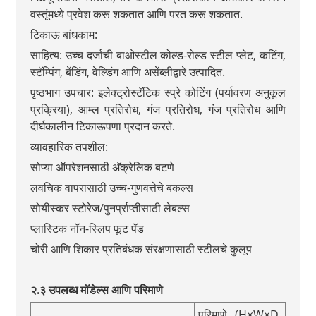
वस्तूंमध्ये प्रवेश करू शकतात आणि परत करू शकतात.
टिकाऊ बांधकाम:
साहित्य: उच्च दर्जाची बाओस्टील कोल्ड-रोल्ड स्टील प्लेट, कटिंग,
स्टॅम्पिंग, बेंडिंग, वेल्डिंग आणि असेंब्लीद्वारे उत्पादित.
पृष्ठभाग उपचार: इलेक्ट्रोस्टॅटिक स्प्रे कोटिंग (पर्यावरण अनुकूल
प्रक्रिया), आम्ल प्रतिरोध, गंज प्रतिरोध, गंज प्रतिरोध आणि
दीर्घकालीन टिकाऊपणा प्रदान करते.
व्यावहारिक तपशील:
सोप्या ऑपरेशनसाठी अ‍ॅक्रेलिक बटणे
लवचिक वापरासाठी उच्च-गुणवत्तेचे बकल्स
सोयीस्कर स्टोरेज/पुनर्प्राप्तीसाठी लेबल्स
प्लास्टिक नॉन-स्लिप फूट पॅड
चोरी आणि शिकार प्रतिबंधक संरक्षणासाठी स्टीलचे कुलूप
२.३ उपलब्ध मॉडेल्स आणि परिमाणे
परिमाणे (H×W×D,