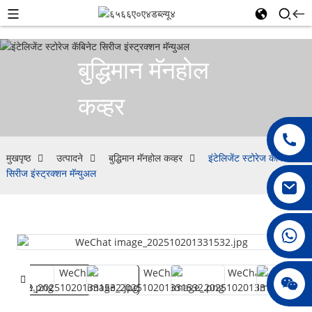
बुद्धिमान मॅनहोल
कव्हर
मुखपृष्ठ
उत्पादने
बुद्धिमान मॅनहोल कव्हर
इंटेलिजेंट स्टोरेज कॅबिनेट
सिरीज इंस्ट्रक्शन मॅन्युअल
००८६१५३९६८११७१९
जेनी०१०६७८