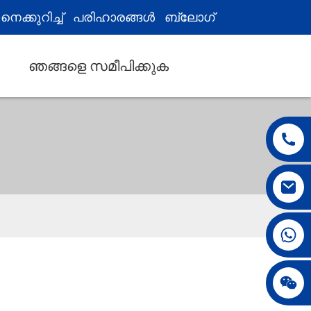
െക്കുറിച്ച്
പരിഹാരങ്ങൾ
ബ്ലോഗ്
ഞങ്ങളെ സമീപിക്കുക
008615396811719
ജെന്നി010678