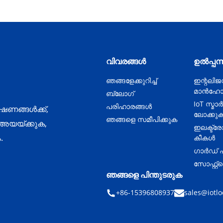
വിവരങ്ങൾ
ഉൽപ്പന
ഞങ്ങളേക്കുറിച്ച്
ഇന്റലിജന്
മാൻഹോ
ബ്ലോഗ്
IoT സ്മാർട്
പരിഹാരങ്ങൾ
േഷണങ്ങൾക്ക്,
ലോക്കു
ഞങ്ങളെ സമീപിക്കുക
 അയയ്ക്കുക,
ഇലക്ട്ര
.
കീകൾ
ഗാർഡ് 
സോഫ്റ്റ്
ഞങ്ങളെ പിന്തുടരുക
+86-15396808937
sales@iotlo