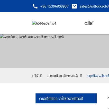
+86 15396808937
sales@iotlocksolu
വീട്
വീട്
കമ്പനി വാർത്തകൾ
പുതിയ പ്രദ
വാർത്താ വിഭാഗങ്ങൾ