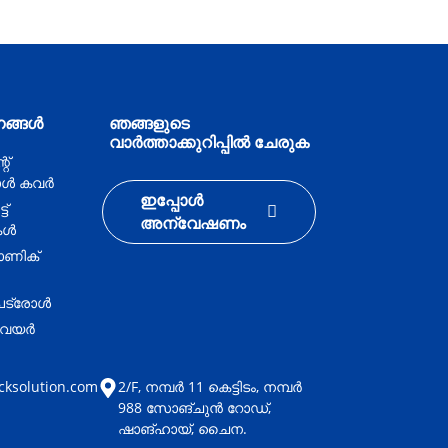
്നങ്ങൾ
ഞങ്ങളുടെ
വാർത്താക്കുറിപ്പിൽ ചേരുക
റ്
ൾ കവർ
ഇപ്പോൾ
ട്
അന്വേഷണം
കൾ
ോണിക്
പട്രോൾ
‌വെയർ
cksolution.com
2/F, നമ്പർ 11 കെട്ടിടം, നമ്പർ
988 സോങ്‌ചുൻ റോഡ്,
ഷാങ്ഹായ്, ചൈന.