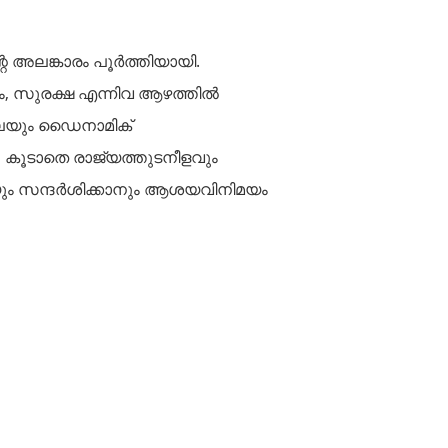
െ അലങ്കാരം പൂർത്തിയായി.
യം, സുരക്ഷ എന്നിവ ആഴത്തിൽ
പ്ലേയും ഡൈനാമിക്
 കൂടാതെ രാജ്യത്തുടനീളവും
യും സന്ദർശിക്കാനും ആശയവിനിമയം