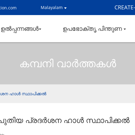
CREATE-ന
Malayalam
tion.com
ഉൽപ്പന്നങ്ങൾ
ഉപഭോക്തൃ പിന്തുണ
കമ്പനി വാർത്തകൾ
ർശന ഹാൾ സ്ഥാപിക്കൽ
പുതിയ പ്രദർശന ഹാൾ സ്ഥാപിക്കൽ