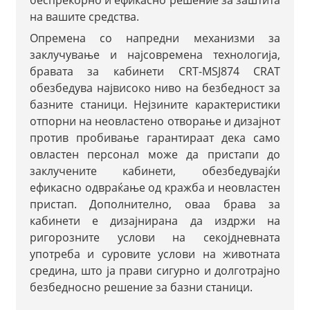
беспрекорно и ефикасно решение за заштита
на вашите средства.
Опремена со напредни механизми за
заклучување и најсовремена технологија,
бравата за кабинети CRT-MSJ874 CRAT
обезбедува највисоко ниво на безбедност за
базните станици. Нејзините карактеристики
отпорни на неовластено отворање и дизајнот
против пробивање гарантираат дека само
овластен персонал може да пристапи до
заклучените кабинети, обезбедувајќи
ефикасно одвраќање од кражба и неовластен
пристап. Дополнително, оваа брава за
кабинети е дизајнирана да издржи на
ригорозните услови на секојдневната
употреба и суровите услови на животната
средина, што ја прави сигурно и долготрајно
безбедносно решение за базни станици.