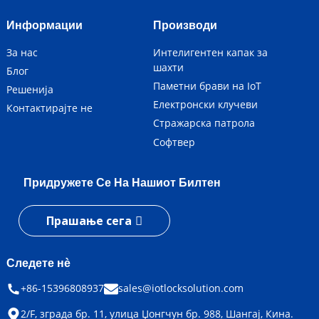
Информации
Производи
За нас
Интелигентен капак за
шахти
Блог
Паметни брави на IoT
Решенија
Електронски клучеви
Контактирајте не
Стражарска патрола
Софтвер
Придружете Се На Нашиот Билтен
Прашање сега
Следете нè
+86-15396808937
sales@iotlocksolution.com
2/F, зграда бр. 11, улица Џонгчун бр. 988, Шангај, Кина.