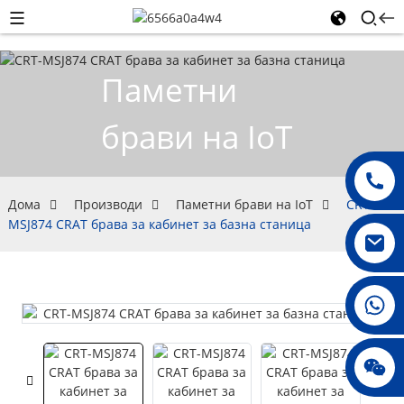
Паметни
брави на IoT
Дома
Производи
Паметни брави на IoT
CRT-
MSJ874 CRAT брава за кабинет за базна станица
008615396811719
Џени010678