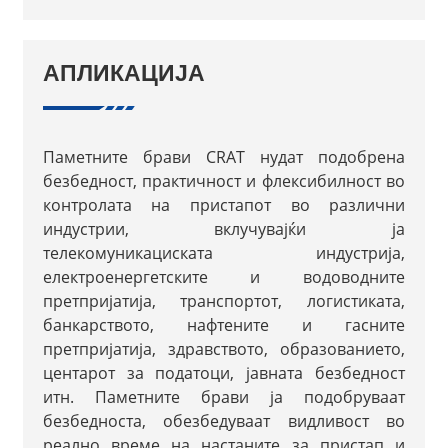
АПЛИКАЦИЈА
Паметните брави CRAT нудат подобрена
безбедност, практичност и флексибилност во
контролата на пристапот во различни
индустрии, вклучувајќи ја
телекомуникациската индустрија,
електроенергетските и водоводните
претпријатија, транспортот, логистиката,
банкарството, нафтените и гасните
претпријатија, здравството, образованието,
центарот за податоци, јавната безбедност
итн. Паметните брави ја подобруваат
безбедноста, обезбедуваат видливост во
реално време на настаните за пристап и