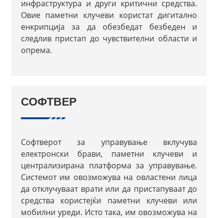
инфраструктура и други критични средства.
Овие паметни клучеви користат дигитално
енкрипција за да обезбедат безбеден и
следлив пристап до чувствителни области и
опрема.
СОФТВЕР
Софтверот за управување вклучува
електронски брави, паметни клучеви и
централизирана платформа за управување.
Системот им овозможува на овластени лица
да отклучуваат врати или да пристапуваат до
средства користејќи паметни клучеви или
мобилни уреди. Исто така, им овозможува на