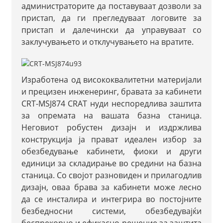
администраторите да поставуваат дозволи за
пристап, да ги прегледуваат логовите за
пристап и далечински да управуваат со
заклучувањето и отклучувањето на вратите.
Изработена од висококвалитетни материјали
и прецизен инженеринг, бравата за кабинети
CRT-MSJ874 CRAT нуди неспоредлива заштита
за опремата на вашата базна станица.
Неговиот робустен дизајн и издржлива
конструкција ја прават идеален избор за
обезбедување кабинети, фиоки и други
единици за складирање во средини на базна
станица. Со својот разновиден и прилагодлив
дизајн, оваа брава за кабинети може лесно
да се инсталира и интегрира во постојните
безбедносни системи, обезбедувајќи