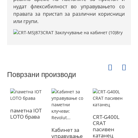
нудат флексибилност во управувањето со
правата за пристап за различни корисници
или групи.
Поврзани производи
паметна IOT
LOTO брава
CRT-G400L
CRAT
Ц
пасивен
C
Кабинет за
катанец
е
управување