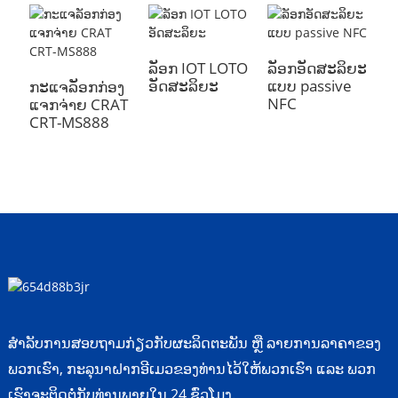
ລັອກ IOT LOTO
ລັອກອັດສະລິຍະ
ກ
ອັດສະລິຍະ
ແບບ passive
C
ກະແຈລັອກກ່ອງ
NFC
C
ແຈກຈ່າຍ CRAT
CRT-MS888
ສຳລັບການສອບຖາມກ່ຽວກັບຜະລິດຕະພັນ ຫຼື ລາຍການລາຄາຂອງ
ພວກເຮົາ, ກະລຸນາຝາກອີເມວຂອງທ່ານໄວ້ໃຫ້ພວກເຮົາ ແລະ ພວກ
ເຮົາຈະຕິດຕໍ່ກັບທ່ານພາຍໃນ 24 ຊົ່ວໂມງ.