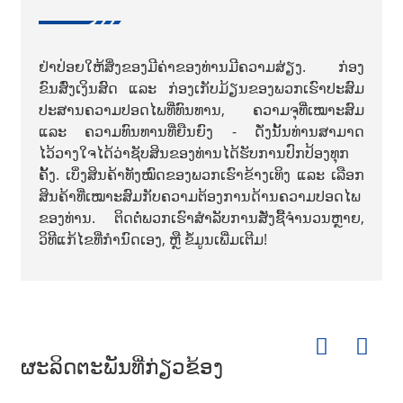
ຢ່າປ່ອຍໃຫ້ສິ່ງຂອງມີຄ່າຂອງທ່ານມີຄວາມສ່ຽງ. ກ່ອງ
ຂົນສົ່ງເງິນສົດ ແລະ ກ່ອງເກັບມ້ຽນຂອງພວກເຮົາປະສົມ
ປະສານຄວາມປອດໄພທີ່ທົນທານ, ຄວາມຈຸທີ່ເໝາະສົມ
ແລະ ຄວາມທົນທານທີ່ຍືນຍົງ - ດັ່ງນັ້ນທ່ານສາມາດ
ໄວ້ວາງໃຈໄດ້ວ່າຊັບສິນຂອງທ່ານໄດ້ຮັບການປົກປ້ອງທຸກ
ຄັ້ງ. ເບິ່ງສິນຄ້າທັງໝົດຂອງພວກເຮົາຂ້າງເທິງ ແລະ ເລືອກ
ສິນຄ້າທີ່ເໝາະສົມກັບຄວາມຕ້ອງການດ້ານຄວາມປອດໄພ
ຂອງທ່ານ. ຕິດຕໍ່ພວກເຮົາສຳລັບການສັ່ງຊື້ຈຳນວນຫຼາຍ,
ວິທີແກ້ໄຂທີ່ກຳນົດເອງ, ຫຼື ຂໍ້ມູນເພີ່ມເຕີມ!
ຜະລິດຕະພັນທີ່ກ່ຽວຂ້ອງ