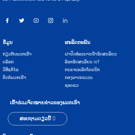
ຂໍ້ມູນ
ຜະລິດຕະພັນ
ກ່ຽວກັບພວກເຮົາ
ຝາປິດທໍ່ລະບາຍນ້ຳອັດສະລິຍະ
ບລັອກ
ລັອກອັດສະລິຍະ IoT
ວິທີແກ້ໄຂ
ກະແຈເອເລັກໂຕຣນິກ
ຕິດຕໍ່ພວກເຮົາ
ກອງລາດຕະເວນ
ຊອບແວ
ເຂົ້າຮ່ວມຈົດໝາຍຂ່າວຂອງພວກເຮົາ
ສອບຖາມດຽວນີ້