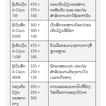
ຕູ້ເກັບເງິນ
470 ×
ບ່ອນເກັບມ້ຽນຂະໜາດ
A-Class
370 ×
ກະທັດຮັດ ແລະ ປອດໄພ
1M
140
ສຳລັບການນຳໃຊ້ປະຈຳວັນ
ຕູ້ເງິນສົດ
360 ×
ເງິນສົດຂະໜາດນ້ອຍ/ບ່ອນ
A-Class
300 ×
ເກັບມ້ຽນທີ່ມີຄ່າ
600K
140
ຕູ້ເກັບເງິນ
470 ×
ຕົວເລືອກຄວາມຈຸປານກາງທີ່
A-Class
370 ×
ຫຼາກຫຼາຍ
1.6M
180
ຕູ້ເງິນສົດ
335 ×
ພົກພາສະດວກ, ປອດໄພ
A-Class
250 ×
ສຳລັບຄວາມຕ້ອງການໃນ
400K
120
ເວລາເດີນທາງ
ກ່ອງເກັບ
350 ×
ການອອກແບບຝາປິດທີ່ໂປ່ງ
ມ້ຽນ
250 ×
ໃສເພື່ອການລະບຸໄດ້ງ່າຍ
ຂະໜາດ
300
ກາງ