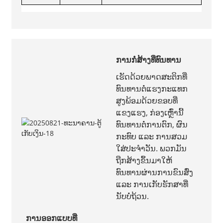
ການກໍ່ສ້າງທີ່ທົນທານ
ເຮັດດ້ວຍພາດສະຕິກທີ່
ທົນທານຕໍ່ແຮງກະແທກ
ສູງພ້ອມດ້ວຍຂອບທີ່
ແຂງແຮງ, ກ່ອງເຫຼົ່ານີ້
ທົນທານຕໍ່ການຕົກ, ຜົນ
ກະທົບ ແລະ ການສວມ
ໃສ່ປະຈຳວັນ. ພວກມັນ
ຖືກສ້າງຂຶ້ນມາໃຫ້
ທົນທານຜ່ານການຂົນສົ່ງ
ແລະ ການເກັບຮັກສາທີ່
ນັບບໍ່ຖ້ວນ.
ການອອກແບບທີ່