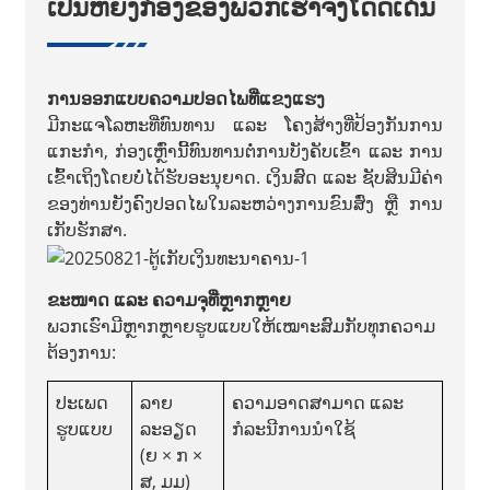
ເປັນຫຍັງກ່ອງຂອງພວກເຮົາຈຶ່ງໂດດເດັ່ນ
ການອອກແບບຄວາມປອດໄພທີ່ແຂງແຮງ
ມີກະແຈໂລຫະທີ່ທົນທານ ແລະ ໂຄງສ້າງທີ່ປ້ອງກັນການ
ແກະກຳ, ກ່ອງເຫຼົ່ານີ້ທົນທານຕໍ່ການບັງຄັບເຂົ້າ ແລະ ການ
ເຂົ້າເຖິງໂດຍບໍ່ໄດ້ຮັບອະນຸຍາດ. ເງິນສົດ ແລະ ຊັບສິນມີຄ່າ
ຂອງທ່ານຍັງຄົງປອດໄພໃນລະຫວ່າງການຂົນສົ່ງ ຫຼື ການ
ເກັບຮັກສາ.
ຂະໜາດ ແລະ ຄວາມຈຸທີ່ຫຼາກຫຼາຍ
ພວກເຮົາມີຫຼາກຫຼາຍຮູບແບບໃຫ້ເໝາະສົມກັບທຸກຄວາມ
ຕ້ອງການ:
ປະເພດ
ລາຍ
ຄວາມອາດສາມາດ ແລະ
ຮູບແບບ
ລະອຽດ
ກໍລະນີການນຳໃຊ້
(ຍ × ກ ×
ສ, ມມ)