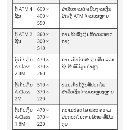
ຕູ້ ATM 4
600 ×
ສຳລັບການດຳເນີນງານເງິນ
ຊັ້ນ
400 ×
ສົດ/ຕູ້ ATM ຈຳນວນຫຼາຍ
550
ຕູ້ ATM 2
360 ×
ການຂົນສົ່ງເງິນສົດຂະໜາດ
ຊັ້ນ
300 ×
ກາງ
510
ຕູ້ເກັບເງິນ
470 ×
ການເກັບຮັກສາເງິນສົດ ແລະ
A-Class
370 ×
ຊັບສິນທີ່ມີມູນຄ່າສູງ
2.4M
260
ຕູ້ເກັບເງິນ
510 ×
ບ່ອນເກັບມ້ຽນທີ່ປອດໄພ
A-Class
370 ×
ສຳລັບເງິນຈຳນວນຫຼວງຫຼາຍ
2M
220
ຕູ້ເກັບເງິນ
470 ×
ຄວາມປອດໄພ ແລະ ຄວາມ
A-Class
370 ×
ສະດວກໃນການພົກພາທີ່ສົມ
1.8M
220
ດຸນ