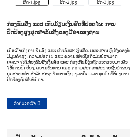
ກ່ອງຂົນສົ່ງ ແລະ ເກັບມ້ຽນເງິນສົດທີ່ປອດໄພ: ການ
ປົກປ້ອງສູງສຸດສຳລັບສິ່ງຂອງມີຄ່າຂອງທ່ານ
ເມື່ອເວົ້າເຖິງການຂົນສົ່ງ ແລະ ເກັບຮັກສາເງິນສົດ, ເອກະສານ ຫຼື ສິ່ງຂອງທີ່
ມີມູນຄ່າສູງ, ຄວາມປອດໄພ ແລະ ຄວາມໜ້າເຊື່ອຖືແມ່ນບໍ່ສາມາດ
ເຈລະຈາໄດ້.
ກ່ອງຂົນສົ່ງເງິນສົດ ແລະ ກ່ອງເກັບມ້ຽນ
ຖືກອອກແບບມາເພື່ອ
ໃຫ້ການປົກປ້ອງ, ຄວາມທົນທານ ແລະ ຄວາມສະດວກສະບາຍຊັ້ນນໍາຂອງ
ອຸດສາຫະກໍາ ສໍາລັບສະຖາບັນການເງິນ, ທຸລະກິດ ແລະ ທຸກຄົນທີ່ຕ້ອງການ
ປົກປ້ອງຊັບສິນທີ່ມີຄ່າ.
ຕິດຕໍ່ພວກເຮົາ