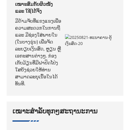
ເໝາະສົມກັບຜິວໜັງ
ແລະ ໃຊ້ໄດ້ຈິງ
ມີດ້າມຈັບທີ່ແຂງແຮງເພື່ອ
ຄວາມສະດວກໃນການຖື
ແລະ ມີຊ່ອງໃສ່ພາຍໃນ
(ໃນບາງຮຸ່ນ) ເພື່ອຈັດ
ລະບຽບເງິນສົດ, ຫຼຽນ ຫຼື
ເອກະສານຕ່າງໆ. ກ່ອງ
ເກັບມ້ຽນທີ່ມີຝາປິດໂປ່ງ
ໃສຍັງຊ່ວຍໃຫ້ທ່ານ
ສາມາດລະບຸເນື້ອໃນໄດ້
ທັນທີ.
ເໝາະສຳລັບທຸກໆສະຖານະການ