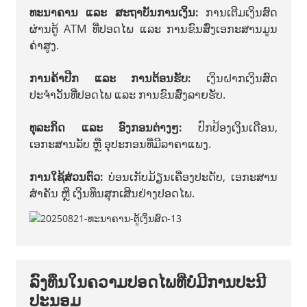
ທະນາຄານ ແລະ ສະຖາບັນການເງິນ:
ການເຕີມເງິນສົດ
ຜ່ານຕູ້ ATM ທີ່ປອດໄພ ແລະ ການຂົນສົ່ງເອກະສານມູນ
ຄ່າສູງ.
ການຄ້າປີກ ແລະ ການຕ້ອນຮັບ:
ເງິນຝາກເງິນສົດ
ປະຈຳວັນທີ່ປອດໄພ ແລະ ການຂົນສົ່ງລາຍຮັບ.
ທຸລະກິດ ແລະ ອົງກອນຕ່າງໆ:
ປົກປ້ອງເງິນເດືອນ,
ເອກະສານລັບ ຫຼື ອຸປະກອນທີ່ມີລາຄາແພງ.
ການໃຊ້ສ່ວນຕົວ:
ບ່ອນເກັບມ້ຽນເຄື່ອງປະດັບ, ເອກະສານ
ສຳຄັນ ຫຼື ເງິນທຶນສຸກເສີນຢ່າງປອດໄພ.
ລົງທຶນໃນຄວາມປອດໄພທີ່ບໍ່ມີການປະນີ
ປະນອມ