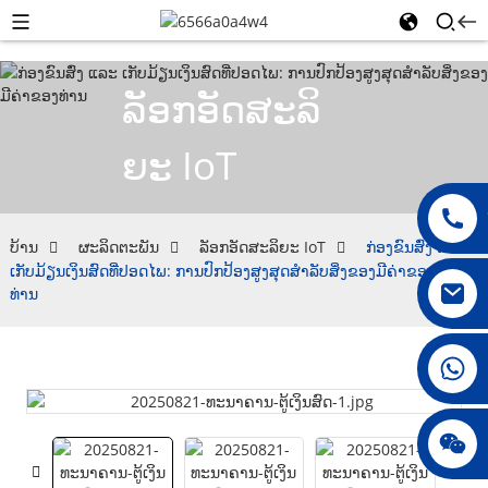
ລັອກອັດສະລິ
ຍະ IoT
ບ້ານ
ຜະລິດຕະພັນ
ລັອກອັດສະລິຍະ IoT
ກ່ອງຂົນສົ່ງ ແລະ
ເກັບມ້ຽນເງິນສົດທີ່ປອດໄພ: ການປົກປ້ອງສູງສຸດສຳລັບສິ່ງຂອງມີຄ່າຂອງ
ທ່ານ
008615396811719
jenny010678