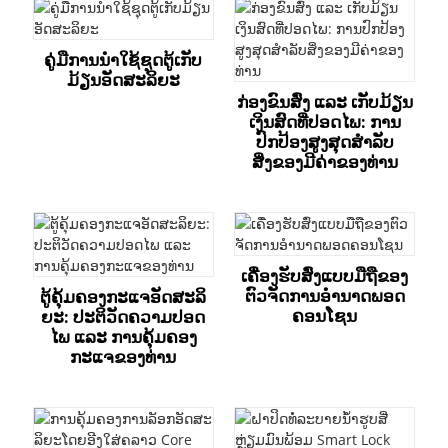
ຄູ່ມືການນຳໃຊ້ຊຸດຕູ້ເກັບ
ມ້ຽນອັດສະລິຍະ
ກ່ອງຂົນສົ່ງ ແລະ ເກັບມ້ຽນ
ເງິນສົດທີ່ປອດໄພ: ການ
ປົກປ້ອງສູງສຸດສຳລັບ
ສິ່ງຂອງມີຄ່າຂອງທ່ານ
ເຄື່ອງຮັບສົ່ງແບບມືຖືຂອງ
ຕົວຈັດການອຳນາດພອດ
ຕູ້ຄຸ້ມຄອງກະແຈອັດສະລິ
ຄອນໂຊນ
ຍະ: ປະຕິວັດຄວາມປອດ
ໄພ ແລະ ການຄຸ້ມຄອງ
ກະແຈຂອງທ່ານ