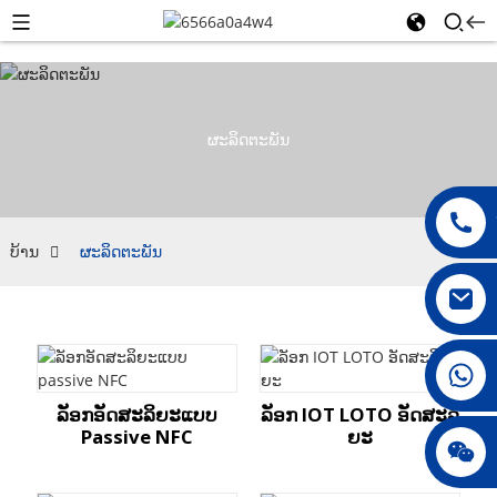
ຜະລິດຕະພັນ
ບ້ານ
ຜະລິດຕະພັນ
008615396811719
ລັອກອັດສະລິຍະແບບ
ລັອກ IOT LOTO ອັດສະລິ
Passive NFC
ຍະ
jenny010678