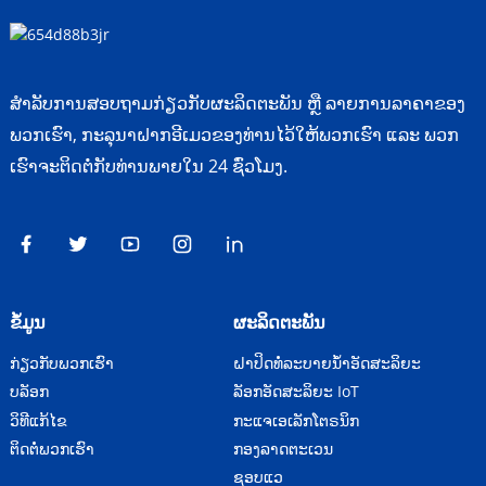
ສຳລັບການສອບຖາມກ່ຽວກັບຜະລິດຕະພັນ ຫຼື ລາຍການລາຄາຂອງ
ພວກເຮົາ, ກະລຸນາຝາກອີເມວຂອງທ່ານໄວ້ໃຫ້ພວກເຮົາ ແລະ ພວກ
ເຮົາຈະຕິດຕໍ່ກັບທ່ານພາຍໃນ 24 ຊົ່ວໂມງ.
ຂໍ້ມູນ
ຜະລິດຕະພັນ
ກ່ຽວກັບພວກເຮົາ
ຝາປິດທໍ່ລະບາຍນ້ຳອັດສະລິຍະ
ບລັອກ
ລັອກອັດສະລິຍະ IoT
ວິທີແກ້ໄຂ
ກະແຈເອເລັກໂຕຣນິກ
ຕິດຕໍ່ພວກເຮົາ
ກອງລາດຕະເວນ
ຊອບແວ