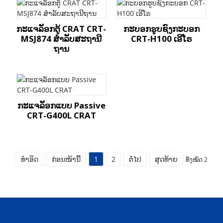
ກະແຈລັອກຕູ້ CRAT CRT-
ກະບອກຮູບຊົງກະບອກ
MSJ874 ສຳລັບສະຖານີ
CRT-H100 ເອີໂຣ
ຖານ
ກະແຈລັອກແບບ Passive
CRT-G400L CRAT
ທຳອິດ
ກ່ອນໜ້ານີ້
1
2
ຕໍ່ໄປ
ສຸດທ້າຍ
ທັງໝົດ 2