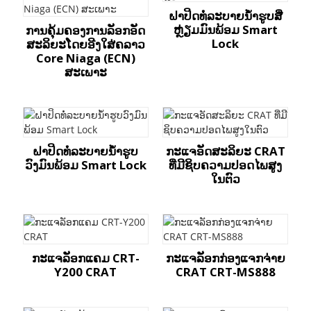
ຝາປິດທໍ່ລະບາຍນ້ຳຮູບສີ່
ຫຼ່ຽມມົນພ້ອມ Smart
ການຄຸ້ມຄອງການລັອກອັດ
Lock
ສະລິຍະໂດຍອີງໃສ່ຄລາວ
Core Niaga (ECN)
ສະເພາະ
ຝາປິດທໍ່ລະບາຍນ້ຳຮູບ
ກະແຈອັດສະລິຍະ CRAT
ວົງມົນພ້ອມ Smart Lock
ທີ່ມີຊິບຄວາມປອດໄພສູງ
ໃນຕົວ
ກະແຈລັອກແຄມ CRT-
ກະແຈລັອກກ່ອງແຈກຈ່າຍ
Y200 CRAT
CRAT CRT-MS888