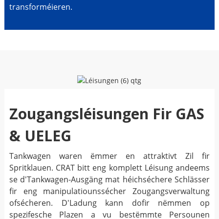
transforméieren.
Zougangsléisungen Fir GAS
& UELEG
Tankwagen waren ëmmer en attraktivt Zil fir
Spritklauen. CRAT bitt eng komplett Léisung andeems
se d'Tankwagen-Ausgäng mat héichséchere Schlässer
fir eng manipulatiounssécher Zougangsverwaltung
ofsécheren. D'Ladung kann dofir nëmmen op
spezifesche Plazen a vu bestëmmte Persounen