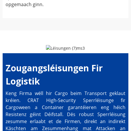
opgemaach ginn.
Zougangsléisungen Fir
Logistik
Keng Firma wëll hir Cargo beim Transport geklaut
kréien. CRAT High-Security Sperrléisunge fir
Cargoween a Container garantéieren eng héich
Resistenz géint Déifstall. Dës robust Sperrléisung
zesumme erlaabt et de Firmen, direkt an indirekt
Käschten am Zesummenhang mat Attacken an