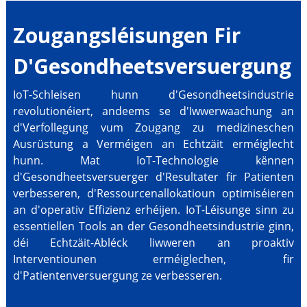
Zougangsléisungen Fir
D'Gesondheetsversuergung
IoT-Schleisen hunn d'Gesondheetsindustrie
revolutionéiert, andeems se d'Iwwerwaachung an
d'Verfollegung vum Zougang zu medizineschen
Ausrüstung a Verméigen an Echtzäit erméiglecht
hunn. Mat IoT-Technologie kënnen
d'Gesondheetsversuerger d'Resultater fir Patienten
verbesseren, d'Ressourcenallokatioun optimiséieren
an d'operativ Effizienz erhéijen. IoT-Léisunge sinn zu
essentiellen Tools an der Gesondheetsindustrie ginn,
déi Echtzäit-Abléck liwweren an proaktiv
Interventiounen erméiglechen, fir
d'Patientenversuergung ze verbesseren.