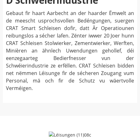
D'Schwéierindustrie
Gebaut fir haart Aarbecht an der haarder Ëmwelt an
de meescht usprochsvollen Bedéngungen, suergen
CRAT Smart Schleisen dofir, datt Är Operatiounen
reibungslos a sécher lafen. Zënter iwwer 20 Joer hunn
CRAT Schleisen Stolwierker, Zementwierker, Werften,
Minièren an ähnlech Uwendungen gehollef, déi
eenzegaarteg Bedierfnesser vun der
Schwéierindustrie ze erfëllen. CRAT Schleisen bidden
net nëmmen Léisunge fir de sécheren Zougang vum
Personal, mä och fir de Schutz vu wäertvolle
Verméigen.