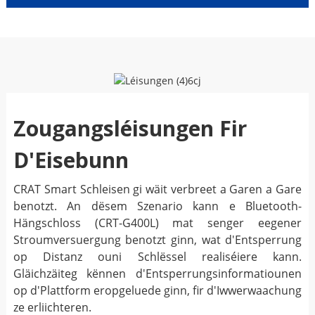
Zougangsléisungen Fir
D'Eisebunn
CRAT Smart Schleisen gi wäit verbreet a Garen a Gare
benotzt. An dësem Szenario kann e Bluetooth-
Hängschloss (CRT-G400L) mat senger eegener
Stroumversuergung benotzt ginn, wat d'Entsperrung
op Distanz ouni Schlëssel realiséiere kann.
Gläichzäiteg kënnen d'Entsperrungsinformatiounen
op d'Plattform eropgeluede ginn, fir d'Iwwerwaachung
ze erliichteren.