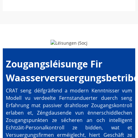
Zougangsléisunge Fir
Waasserversuergungsbetribe
CRAT seng déifgräifend a modern Kenntnisser vum
Modell vu verdeelte Fernstanduerter duerch seng
Erfahrung mat passiver drahtloser Zougangskontroll
erlaben et, Zéngdausende vun ënnerschiddlechen
Zougangspunkten ze sécheren an och intelligent
Echtzäit-Personalkontroll ze bidden, wat et
Versuergungsfirmen erméiglecht, hiert Geschäft ze