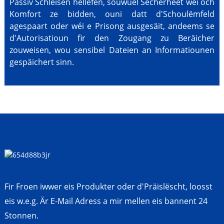
Passiv Schleisen hëllefen, souwuel Sécherheet wéi och
Komfort ze bidden, ouni datt d'Schoulëmfeld
agespaart oder wéi e Prisong ausgesäit, andeems se
d'Autorisatioun fir den Zougang zu Beräicher
zouweisen, wou sensibel Dateien an Informatiounen
gespäichert sinn.
Fir Froen iwwer eis Produkter oder d'Präislëscht, loosst
eis w.e.g. Är E-Mail Adress a mir mellen eis bannent 24
Stonnen.