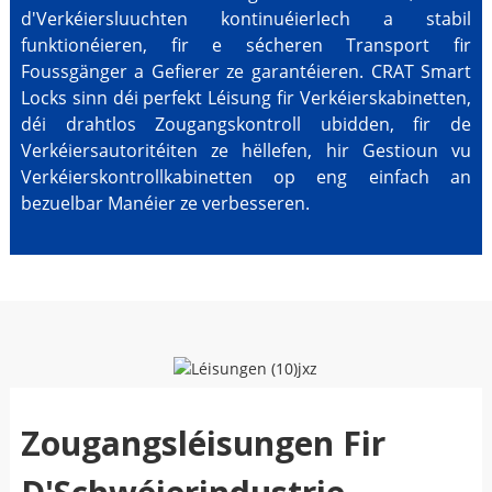
d'Verkéiersluuchten kontinuéierlech a stabil
funktionéieren, fir e sécheren Transport fir
Foussgänger a Gefierer ze garantéieren. CRAT Smart
Locks sinn déi perfekt Léisung fir Verkéierskabinetten,
déi drahtlos Zougangskontroll ubidden, fir de
Verkéiersautoritéiten ze hëllefen, hir Gestioun vu
Verkéierskontrollkabinetten op eng einfach an
bezuelbar Manéier ze verbesseren.
Zougangsléisungen Fir