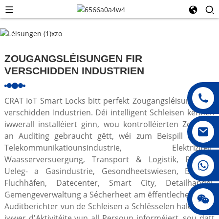
ZOUGANGSLÉISUNGEN FIR
VERSCHIDDEN INDUSTRIEN
CRAT IoT Smart Locks bitt perfekt Zougangsléisungen fir
verschidden Industrien. Déi intelligent Schleisen kënnen
iwwerall installéiert ginn, wou kontrolléierten Zougang
an Auditing gebraucht gëtt, wéi zum Beispill an der
Telekommunikatiounsindustrie, Elektrizitéit,
Waasserversuergung, Transport & Logistik, Banken,
008615396811719
Ueleg- a Gasindustrie, Gesondheetswiesen, Bildung,
Fluchhäfen, Datecenter, Smart City, Detailhandel,
Gemengeverwaltung a Sécherheet am ëffentleche Raum.
jenny010678
Auditberichter vun de Schleisen a Schlësselen halen Iech
iwwer d'Aktivitéite vun all Persoun informéiert, sou datt