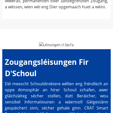
iwwerall, permanenten oder zäitbegrenzten Zougang,
a wëssen, wien wéi eng Dier opgemaach huet a wéini.
Zougangsléisungen Fir
D'Schoul
Déi meescht Schouldirektere wëllen eng frëndlech an
oppe Atmosphär an hirer Schoul schafen, awer
gläichzäiteg sécher stellen, datt Beräicher, wou
sensibel Informatiounen a wäertvoll Géigestänn
gespäichert sinn, sécher gehale ginn. CRAT Smart