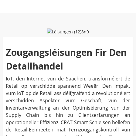
Zougangsléisungen Fir Den
Detailhandel
IoT, den Internet vun de Saachen, transforméiert de
Retail op verschidde spannend Weeër. Den Impakt
vum IoT op de Retail ass déifgräifend a revolutionéiert
verschidden Aspekter vum Geschäft, vun der
Inventarverwaltung an der Optimiséierung vun der
Supply Chain bis hin zu Clientserfarungen an
operationeller Effizienz. CRAT Smart Schleisen hëllefen
de Retail-Eenheeten mat Fernzougangskontroll vun