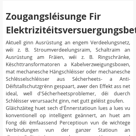
Zougangsléisunge Fir
Elektrizitéitsversuergungsbe
Aktuell ginn Ausrüstung an engem Verdeelungsnetz,
wéi z. B. Stroumverdeelungsraim, Schaltraim an
Ausrüstung am Fräien, wéi z. B. Ringschränke,
Këschttransformatoren a Kabelverzweigungsboxen,
mat mechanesche Hängschléisser oder mechanesche
Schlësselschléisser aus Sécherheets- a Anti-
Déifstallschutzgrënn gespaart, awer den Effekt ass net
ideal, well d'Sécherheetsproblemer, déi duerch
Schléisser verursaacht ginn, net gutt geléist goufen.
Gläichzäiteg huet sech d'Ënnerstatioun lues a lues vu
konventionell op intelligent geännert, an huet am
Fong déi ëmfaassend Perceptioun vun de wichtege
Verbindungen vun der ganzer Statioun an