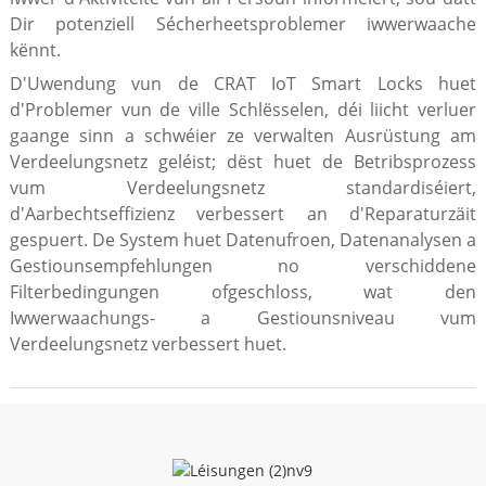
Dir potenziell Sécherheetsproblemer iwwerwaache
kënnt.
D'Uwendung vun de CRAT IoT Smart Locks huet
d'Problemer vun de ville Schlësselen, déi liicht verluer
gaange sinn a schwéier ze verwalten Ausrüstung am
Verdeelungsnetz geléist; dëst huet de Betribsprozess
vum Verdeelungsnetz standardiséiert,
d'Aarbechtseffizienz verbessert an d'Reparaturzäit
gespuert. De System huet Datenufroen, Datenanalysen a
Gestiounsempfehlungen no verschiddene
Filterbedingungen ofgeschloss, wat den
Iwwerwaachungs- a Gestiounsniveau vum
Verdeelungsnetz verbessert huet.