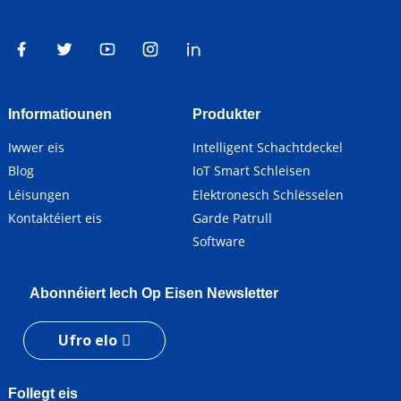
Informatiounen
Produkter
Iwwer eis
Intelligent Schachtdeckel
Blog
IoT Smart Schleisen
Léisungen
Elektronesch Schlësselen
Kontaktéiert eis
Garde Patrull
Software
Abonnéiert Iech Op Eisen Newsletter
Ufro elo
Follegt eis