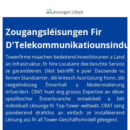
Zougangsléisungen Fir
D'Telekommunikatiounsindus
Towerfirme maachen bedeitend Investitiounen a Land
an Infrastruktur, fir hire Locataire dee beschte Service
ze garantéieren. Dëst betrëfft e puer Dausende vu
fernen Standuerter, déi kritesch Ausrüstung hunn, déi
reegelméisseg Ënnerhalt a Moderniséierung
erfuerdert. CRAT huet eng grouss Expertise an dëser
spezifescher Ënnerbranche entwéckelt a bitt
individuell Léisunge fir Top-Tower weltwäit. CRAT seng
pionéierend drahtlos an einfach ze installéierend
Léisung ass fir all Tower-Geschäftsmodell gëeegent.