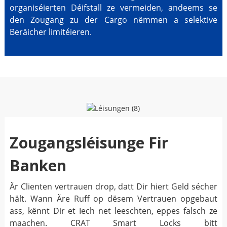
organiséierten Déifstall ze vermeiden, andeems se
den Zougang zu der Cargo nëmmen a selektive
Beräicher limitéieren.
Zougangsléisunge Fir
Banken
Är Clienten vertrauen drop, datt Dir hiert Geld sécher
hält. Wann Äre Ruff op dësem Vertrauen opgebaut
ass, kënnt Dir et Iech net leeschten, eppes falsch ze
maachen. CRAT Smart Locks bitt