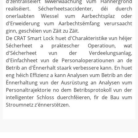
d'zentraliséiert Iwwerwaachung vum Hannergrond
realiséiert. Sécherheetsaccidenter, déi duerch
onerlaabten Wiessel vum Aarbechtsplaz oder
d'Erweiderung vum Aarbechtsëmfang verursaacht
ginn, geschéien vun Zäit zu Zäit.
De CRAT Smart Lock huet d'Charakteristike vun héijer
Sécherheet a praktescher Operatioun, wat
d'Sécherheet vun der Verdeelungsanlag,
d'Einfachheet vun de Personaloperatiounen an de
Betrib an d'Ënnerhalt staark verbessere kann. En huet
eng héich Effizienz a kann Analysen vum Betrib an der
Ënnerhaltung vun der Ausrüstung an Analysen vum
Personaltrajektorie no dem Betribsprotokoll vun der
intelligenter Schloss duerchféieren, fir de Bau vum
Stroumnetz z'ënnerstëtzen.