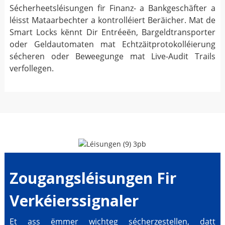
Sécherheetsléisungen fir Finanz- a Bankgeschäfter a
léisst Mataarbechter a kontrolléiert Beräicher. Mat de
Smart Locks kënnt Dir Entréeën, Bargeldtransporter
oder Geldautomaten mat Echtzäitprotokolléierung
sécheren oder Beweegunge mat Live-Audit Trails
verfollegen.
Zougangsléisungen Fir
Verkéierssignaler
Et ass ëmmer wichteg sécherzestellen, datt