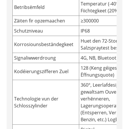
Temperatur (-40°C~80
Betribsëmfeld
Fiichtegkeet (20%-98
Zäiten fir opzemaachen
≥300000
Schutzniveau
IP68
Huet den 72-Stonne n
Korrosiounsbeständegkeet
Salzspraytest bestane
Signaliwwerdroung
4G, NB, Bluetooth
128 (Keng géigesäiteg
Kodéierungszifferen Zuel
Ëffnungsquote)
360°, Leerlafdesign fir
gewaltsam Ouverture 
Technologie vun der
verhënneren,
Schlosszylinder
Lagerungsoperatioun
(Entsperren, Verschléi
Benzin, etc.) Logbuch