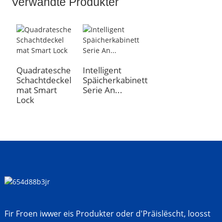
Verwandte Produkter
Quadratesche
Intelligent
Schachtdeckel
Späicherkabinett
mat Smart
Serie An...
Lock
Fir Froen iwwer eis Produkter oder d'Präislëscht, loosst