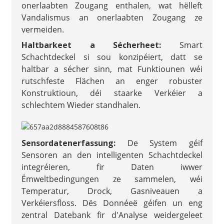
onerlaabten Zougang enthalen, wat hëlleft
Vandalismus an onerlaabten Zougang ze
vermeiden.
Haltbarkeet a Sécherheet:
Smart
Schachtdeckel si sou konzipéiert, datt se
haltbar a sécher sinn, mat Funktiounen wéi
rutschfeste Flächen an enger robuster
Konstruktioun, déi staarke Verkéier a
schlechtem Wieder standhalen.
Sensordatenerfassung:
De System géif
Sensoren an den intelligenten Schachtdeckel
integréieren, fir Daten iwwer
Ëmweltbedingungen ze sammelen, wéi
Temperatur, Drock, Gasniveauen a
Verkéiersfloss. Dës Donnéeë géifen un eng
zentral Datebank fir d'Analyse weidergeleet