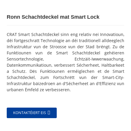
Ronn Schachtdeckel mat Smart Lock
CRAT Smart Schachtdeckel sinn eng relativ nei Innovatioun,
déi fortgeschratt Technologie an déi traditionell alldeeglech
Infrastruktur vun de Stroosse vun der Stad bréngt. Zu de
Funktiounen vun de Smart Schachtdeckel gehéieren
Sensortechnologie, Echtzäit-Iwwerwaachung,
Datenkommunikatioun, verbessert Sécherheet, Haltbarkeet
a Schutz. Dës Funktiounen erméiglechen et de Smart
Schachtdeckel, zum Fortschrëtt vun der Smart-City-
Infrastruktur bäizedroen an d'Sécherheet an d'Effizienz vun
urbanen Ëmfeld ze verbesseren.
KONTAKTÉIERT EIS