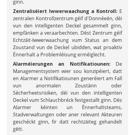
ginn.
Zentraliséiert Iwwerwaachung a Kontroll:
E
zentralen Kontrollzentrum géif d'Donnéeën, déi
vun den intelligenten Deckel gesammelt ginn,
empfänken a veraarbechten. Dëst Zentrum géif
Echtzäit-Iwwerwaachung vum Status an dem
Zoustand vun de Deckel ubidden, wat proaktiv
Ënnerhalt a Problemléisung erméiglecht.
Alarméierungen an Notifikatiounen:
De
Managementsystem wier sou konzipéiert, datt
en Alarmer a Notifikatiounen generéiert am Fall
vun anormalen Zoustänn oder
Sécherheetsrisiken, déi vun den intelligenten
Deckel vum Schlauchbréck festgestallt ginn. Dës
Alarmer kéinten un Ënnerhaltsteams,
Stadverwaltungen oder aner relevant Akteuren
geschéckt ginn, fir datt rechtzäiteg gehandelt
gëtt.