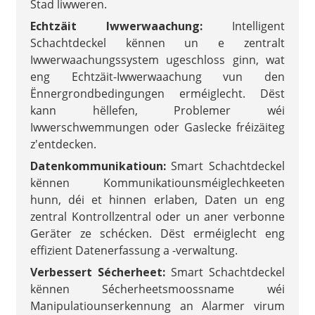
Stad liwweren.
Echtzäit Iwwerwaachung:
Intelligent
Schachtdeckel kënnen un e zentralt
Iwwerwaachungssystem ugeschloss ginn, wat
eng Echtzäit-Iwwerwaachung vun den
Ënnergrondbedingungen erméiglecht. Dëst
kann hëllefen, Problemer wéi
Iwwerschwemmungen oder Gaslecke fréizäiteg
z'entdecken.
Datenkommunikatioun:
Smart Schachtdeckel
kënnen Kommunikatiounsméiglechkeeten
hunn, déi et hinnen erlaben, Daten un eng
zentral Kontrollzentral oder un aner verbonne
Geräter ze schécken. Dëst erméiglecht eng
effizient Datenerfassung a -verwaltung.
Verbessert Sécherheet:
Smart Schachtdeckel
kënnen Sécherheetsmoossname wéi
Manipulatiounserkennung an Alarmer virum