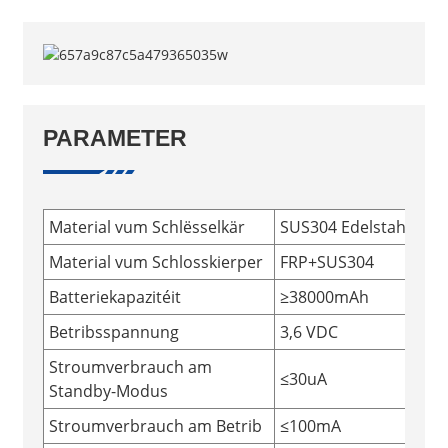
PARAMETER
Material vum Schlësselkär
SUS304 Edelstahl
Material vum Schlosskierper
FRP+SUS304
Batteriekapazitéit
≥38000mAh
Betribsspannung
3,6 VDC
Stroumverbrauch am
≤30uA
Standby-Modus
Stroumverbrauch am Betrib
≤100mA