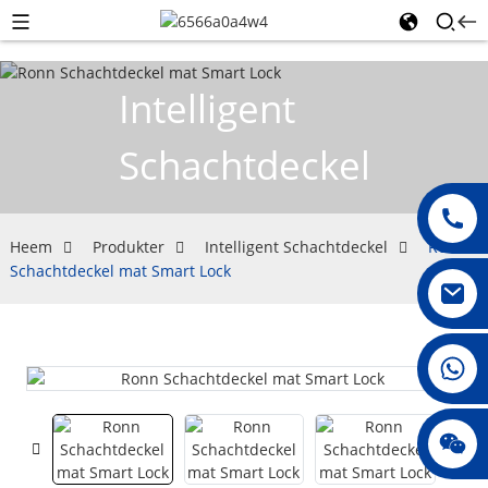
Intelligent
Schachtdeckel
Heem
Produkter
Intelligent Schachtdeckel
Ronn
Schachtdeckel mat Smart Lock
008615396811719
jenny010678