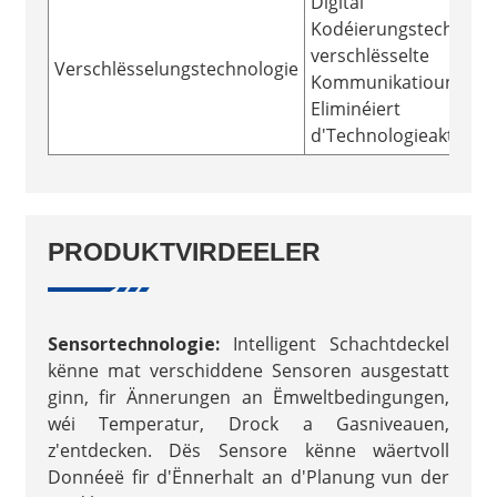
Digital
Kodéierungstechnolog
verschlësselte
Verschlësselungstechnologie
Kommunikatiounstech
Eliminéiert
d'Technologieaktivéie
PRODUKTVIRDEELER
Sensortechnologie:
Intelligent Schachtdeckel
kënne mat verschiddene Sensoren ausgestatt
ginn, fir Ännerungen an Ëmweltbedingungen,
wéi Temperatur, Drock a Gasniveauen,
z'entdecken. Dës Sensore kënne wäertvoll
Donnéeë fir d'Ënnerhalt an d'Planung vun der