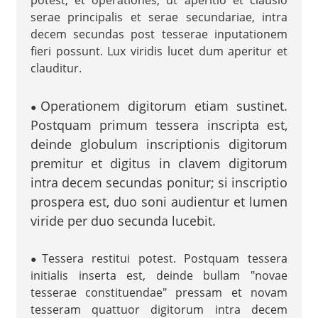
potest, et operationes, ut aperitio et clausio
serae principalis et serae secundariae, intra
decem secundas post tesserae inputationem
fieri possunt. Lux viridis lucet dum aperitur et
clauditur.
Operationem digitorum etiam sustinet.
●
Postquam primum tessera inscripta est,
deinde globulum inscriptionis digitorum
premitur et digitus in clavem digitorum
intra decem secundas ponitur; si inscriptio
prospera est, duo soni audientur et lumen
viride per duo secunda lucebit.
Tessera restitui potest. Postquam tessera
●
initialis inserta est, deinde bullam "novae
tesserae constituendae" pressam et novam
tesseram quattuor digitorum intra decem