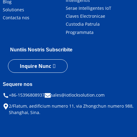
Intelligentis
Blog
Serae Intelligentes IoT
Solutiones
Claves Electronicae
Contacta nos
Custodia Patrula
Programmata
Nuntiis Nostris Subscribite
Inquire Nunc
Sequere nos
+86-15396808937
sales@iotlocksolution.com
2/Flatum, aedificium numero 11, via Zhongchun numero 988,
Shanghai, Sina.