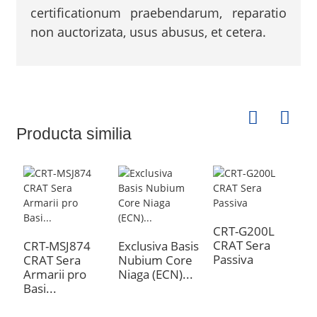
certificationum praebendarum, reparatio
non auctorizata, usus abusus, et cetera.
Producta similia
CRT-G200L
C
CRAT Sera
C
CRT-MSJ874
Exclusiva Basis
Passiva
A
CRAT Sera
Nubium Core
Armarii pro
Niaga (ECN)...
Basi...