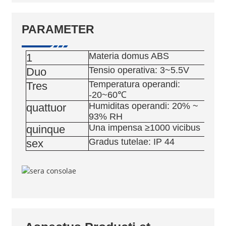
PARAMETER
Materia domus ABS
1
Tensio operativa: 3~5.5V
Duo
Temperatura operandi:
Tres
-20~60℃
Humiditas operandi: 20% ~
quattuor
93% RH
Una impensa ≥1000 vicibus
quinque
Gradus tutelae: IP 44
sex