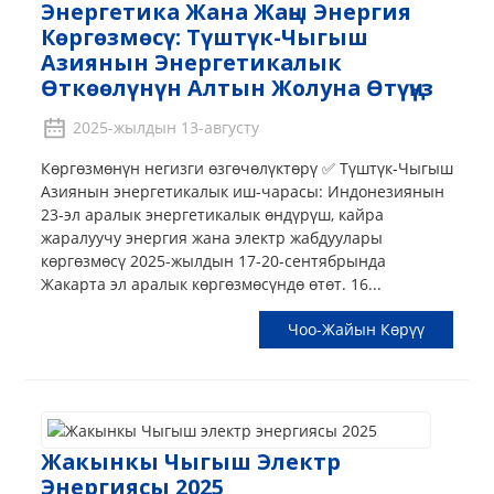
Энергетика Жана Жаңы Энергия
Көргөзмөсү: Түштүк-Чыгыш
Азиянын Энергетикалык
Өткөөлүнүн Алтын Жолуна Өтүңүз
2025-жылдын 13-августу
Көргөзмөнүн негизги өзгөчөлүктөрү ✅ Түштүк-Чыгыш
Азиянын энергетикалык иш-чарасы: Индонезиянын
23-эл аралык энергетикалык өндүрүш, кайра
жаралуучу энергия жана электр жабдуулары
көргөзмөсү 2025-жылдын 17-20-сентябрында
Жакарта эл аралык көргөзмөсүндө өтөт. 16...
Чоо-Жайын Көрүү
Жакынкы Чыгыш Электр
Энергиясы 2025