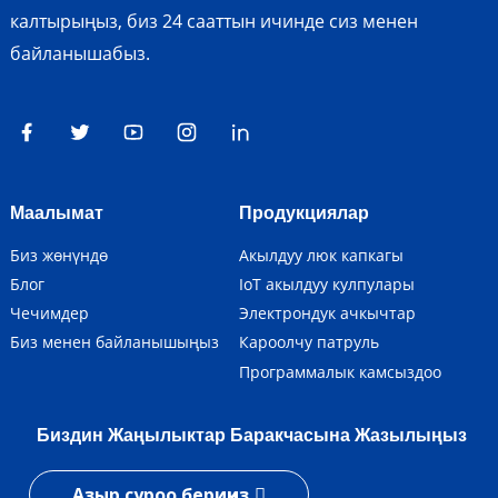
калтырыңыз, биз 24 сааттын ичинде сиз менен
байланышабыз.
Маалымат
Продукциялар
Биз жөнүндө
Акылдуу люк капкагы
Блог
IoT акылдуу кулпулары
Чечимдер
Электрондук ачкычтар
Биз менен байланышыңыз
Кароолчу патруль
Программалык камсыздоо
Биздин Жаңылыктар Баракчасына Жазылыңыз
Азыр суроо бериңиз