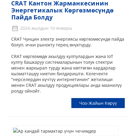
CRAT Кантон Жарманкесинин
Энергетикалык Көргөзмөсүндө
Пайда Болду
2024-жылдын 10-январы
CRAT Чунцин электр энергиясы көргөзмөсүндө пайда
болуп, ички рынокту терең өнүктүрдү.
CRAT көргөзмөдө акылдуу кулпулардын жана IoT
кулпу башкаруу системаларынын толук спектри
менен жаркырап турду жана көптөгөн кардарлар
кызматташуу ниетин билдиришти. Келечекте
"нерселердин күчтүү интернетинин" жетилиши
менен CRAT акылдуу продукциялары анда маанилүү
ролду ойнойт.
Чоо-Жайын Көрүү