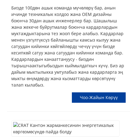
Бизде 100дөн ашык команда мүчөлөрү бар, анын
ичинде техникалык колдоо жана OEM дизайны
боюнча 30дан ашык инженерлер бар. Шашылыш
жана жекече буйрутмалар боюнча кардарлардын
муктаждыктарына тез жооп бере алабыз. Кардарлар
менен үзгүлтүксүз байланышты камсыз кылуу жана
сатуудан кийинки көйгөйлөрдү чечүү үчүн бизде
кесипкөй сатуу жана сатуудан кийинки команда бар.
Кардарлардын канааттануусу - биздин
тырышчаактыгыбыздын кыймылдаткыч күчү. Биз ар
дайым мыктылыкка умтулабыз жана кардарларга эң
мыкты өнүмдөрдү жана кызматтарды көрсөтүүнү
талап кылабыз.
Чоо-Жайын Көрүү