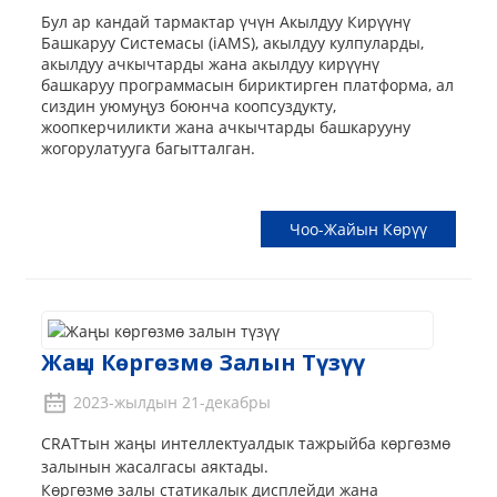
Бул ар кандай тармактар ​​үчүн Акылдуу Кирүүнү
Башкаруу Системасы (iAMS), акылдуу кулпуларды,
акылдуу ачкычтарды жана акылдуу кирүүнү
башкаруу программасын бириктирген платформа, ал
сиздин уюмуңуз боюнча коопсуздукту,
жоопкерчиликти жана ачкычтарды башкарууну
жогорулатууга багытталган.
Чоо-Жайын Көрүү
Жаңы Көргөзмө Залын Түзүү
2023-жылдын 21-декабры
CRATтын жаңы интеллектуалдык тажрыйба көргөзмө
залынын жасалгасы аяктады.
Көргөзмө залы статикалык дисплейди жана