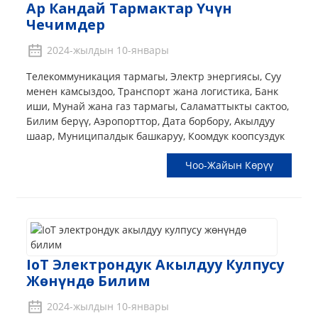
Ар Кандай Тармактар ​​үчүн
Чечимдер
2024-жылдын 10-январы
Телекоммуникация тармагы, Электр энергиясы, Суу
менен камсыздоо, Транспорт жана логистика, Банк
иши, Мунай жана газ тармагы, Саламаттыкты сактоо,
Билим берүү, Аэропорттор, Дата борбору, Акылдуу
шаар, Муниципалдык башкаруу, Коомдук коопсуздук
Чоо-Жайын Көрүү
IoT Электрондук Акылдуу Кулпусу
Жөнүндө Билим
2024-жылдын 10-январы