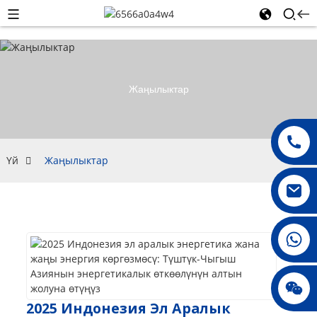
Жаңылыктар
Үй
Жаңылыктар
008615396811719
jenny010678
2025 Индонезия Эл Аралык