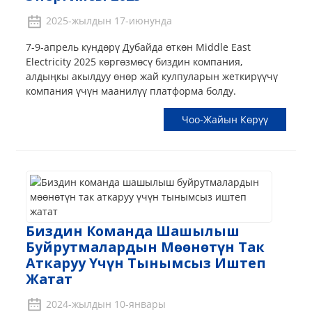
2025-жылдын 17-июнунда
7-9-апрель күндөрү Дубайда өткөн Middle East
Electricity 2025 көргөзмөсү биздин компания,
алдыңкы акылдуу өнөр жай кулпуларын жеткирүүчү
компания үчүн маанилүү платформа болду.
Чоо-Жайын Көрүү
Биздин Команда Шашылыш
Буйрутмалардын Мөөнөтүн Так
Аткаруу Үчүн Тынымсыз Иштеп
Жатат
2024-жылдын 10-январы