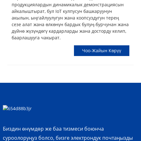
продукциялардын динамикалык демонстрациясын
айкалыштырат, бул IoT кулпусун башкаруунун
акылын, ыңгайлуулугун жана коопсуздугун терең
сезе алат жана өлкөнүн бардык булуң-бурчунан жана
дүйнө жүзүндөгү кардарларды жана досторду келип,
баарлашууга чакырат.
Чоо-Жайын Көрүү
Биздин өнүмдөр же баа тизмеси боюнча
суроолоруңуз болсо, бизге электрондук почтаңызды