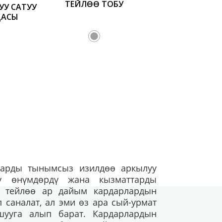
ТЕЙЛӨӨ ТОБУ
У САТУУ
ДАСЫ
арды тынымсыз изилдөө аркылуу
уу өнүмдөрдү жана кызматтарды
ун тейлөө ар дайым кардарлардын
 саналат, ал эми өз ара сый-урмат
шууга алып барат. Кардарлардын