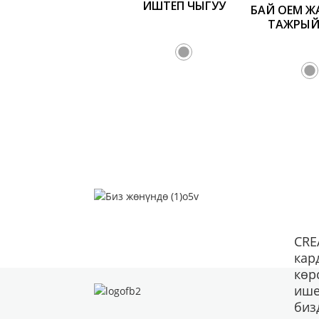
ИШТЕП ЧЫГУУ
БАЙ OEM Ж
ТАЖРЫЙ
CRE
кар
көр
ише
биз