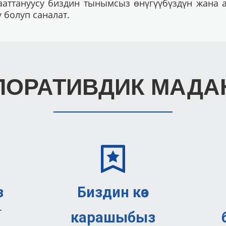
ааттануусу биздин тынымсыз өнүгүүбүздүн жана
ү болуп саналат.
ПОРАТИВДИК МАДА
з
Биздин көз
T
карашыбыз