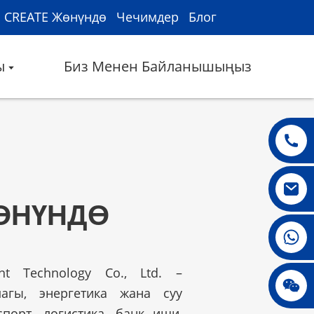
CREATE Жөнүндө
Чечимдер
Блог
ы
Биз Менен Байланышыңыз
ӨНҮНДӨ
008615396811719
gent Technology Co., Ltd. –
jenny010678
магы, энергетика жана суу
порт, логистика, банк иши,