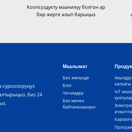
Коопсуздукту маанилүү болгон ар
бир жерге алып барыңыз
Маалымат
Продук
Биз жөнүндө
Акылдуу
капкагы
Блог
а суроолоруңуз
IoT акыл
Чечимдер
алтырыңыз, биз 24
кулпула
Биз менен
ыз.
Электро
байланышыңыз
ачкычт
Кароолч
Програ