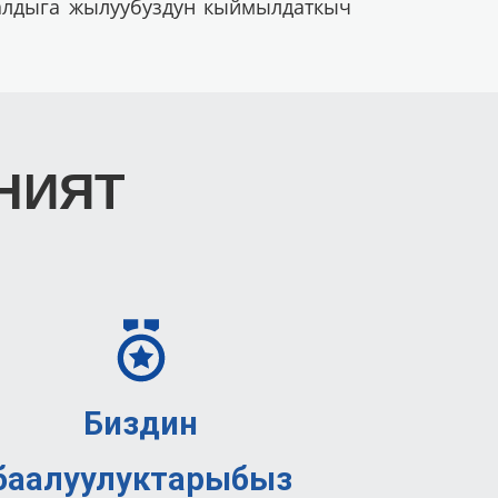
 алдыга жылуубуздун кыймылдаткыч
НИЯТ
Биздин
баалуулуктарыбыз