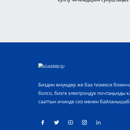
Биздин өнүмдөр же баа тизмеси боюнч
болсо, бизге электрондук почтаңызды к
сааттын ичинде сиз менен байланышаб