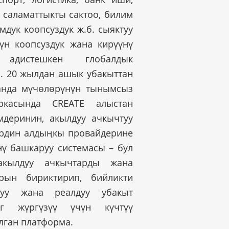
 саламаттыкты сактоо, билим
мдук коопсуздук ж.б. сыяктуу
чүн коопсуздук жана кирүүнү
адистешкен глобалдык
. 20 жылдан ашык убакыттан
анда мүчөлөрүнүн тынымсыз
ркасында CREATE алыстан
мдеринин, акылдуу ачкычтуу
рдин алдыңкы провайдерине
нү башкаруу системасы – бул
 акылдуу ачкычтарды жана
рын бириктирип, бийликти
руу жана реалдуу убакыт
нг жүргүзүү үчүн күчтүү
лган платформа.