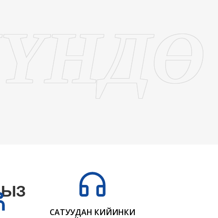
НҮНДӨ
БЫЗ
САТУУДАН КИЙИНКИ