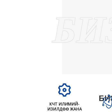
БИ
БИ
КҮЧТҮҮ ИЛИМИЙ-
ИЗИЛДӨӨ ЖАНА