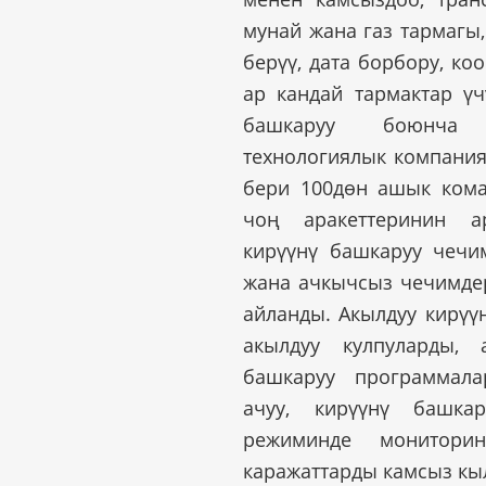
мунай жана газ тармагы,
берүү, дата борбору, коо
ар кандай тармактар ​​ү
башкаруу боюнча 
технологиялык компания
бери 100дөн ашык ком
чоң аракеттеринин а
кирүүнү башкаруу чечи
жана ачкычсыз чечимде
айланды. Акылдуу кирүү
акылдуу кулпуларды,
башкаруу программала
ачуу, кирүүнү башка
режиминде монитори
каражаттарды камсыз кы