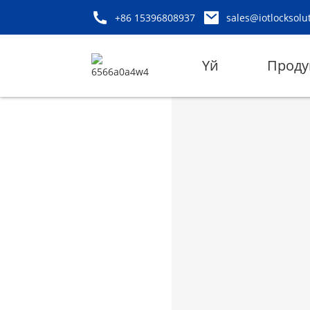
+86 15396808937
sales@iotlocksolu
Үй
Проду