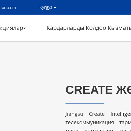
Kyrgyz
tion.com
кциялар
Кардарларды Колдоо Кызмат
CREATE Ж
Jiangsu Create Intelli
телекоммуникация тар
менен камсыздоо, транс