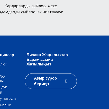
Кардарларды сыйлоо, жеке
адамдарды сыйлоо, ак ниеттүүлүк
циялар
Биздин Жаңылыктар
Баракчасына
 люк
Жазылыңыз
дуу
Азыр суроо
ры
бериңиз
ндук
ар
у патруль
ммалык