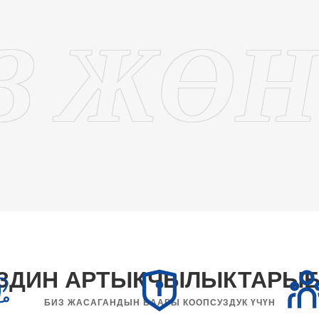
З ЖӨ
ЗДИН АРТЫКЧЫЛЫКТАРЫ
БИЗ ЖАСАГАНДЫН БААРЫ КООПСУЗДУК ҮЧҮН