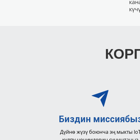
кан
күч
КОР
Биздин миссиябы
Дүйнө жүзү боюнча эң мыкты Io
кулпу чечимдерин сунуштаңыз