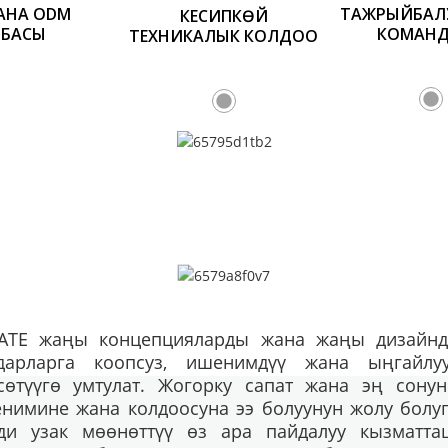
АНА ODM
ТАЖРЫЙБАЛУ
КЕСИПКӨЙ
БАСЫ
КОМАН
ТЕХНИКАЛЫК КОЛДОО
ATE жаңы концепцияларды жана жаңы дизайнд
дарларга коопсуз, ишенимдүү жана ыңгайл
сөтүүгө умтулат. Жогорку сапат жана эң сон
нимине жана колдоосуна ээ болуунун жолу болуп
ди узак мөөнөттүү өз ара пайдалуу кызматта