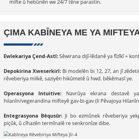
mifte û hebûnên we 24/7 têne parastin.
ÇIMA KABÎNEYA ME YA MIFTEYA
Ewlekariya Çend-Astî:
Sêwirana dijî-lêdanê ya fîzîkî + kont
Depokirina Xweserkirî:
Bi modelên bi 12, 27, an jî zêdet
rêveberiya milkê, saziyên hikûmetê û hwd. bêkêmasî ye.
Operasyona Intuitive:
Navrûya ekrana destavê ya
hilanîn/vegerandina mifteyê gav-bi-gav (li Pêvajoya Hilanîn
Entegrasyona Bêqusûr:
Ji bo ezmûnek rêveberiya yek
piçûk, û cîhazên termînalê re senkronîze dibe.