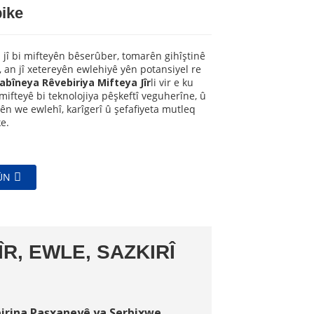
ike
jî bi mifteyên bêserûber, tomarên gihîştinê
, an jî xetereyên ewlehiyê yên potansiyel re
abîneya Rêvebiriya Mifteya Jîr
li vir e ku
mifteyê bi teknolojiya pêşkeftî veguherîne, û
ên we ewlehî, karîgerî û şefafiyeta mutleq
e.
ÛN
R, EWLE, SAZKIRÎ
birina Paşxaneyê ya Serbixwe