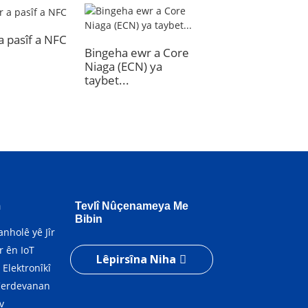
r a pasîf a NFC
Bingeha ewr a Core
Niaga (ECN) ya
Qulfa Kabîneya C
taybet...
MSJ874 CRAT Ji b
Bingehê...
m
Tevlî Nûçenameya Me
Bibin
nholê yê Jîr
r ên IoT
Lêpirsîna Niha
 Elektronîkî
 Cerdevanan
v