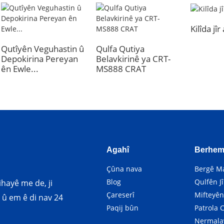
Kilîda jî
Qutîyên Veguhastin û
Qulfa Qutiya
Depokirina Pereyan
Belavkirinê ya CRT-
ên Ewle...
MS888 CRAT
Agahî
Berhe
Çûna nava
Bergê Ma
Blog
Qulfên Jî
ihayê me de, ji
Çareserî
Mifteyên
 û em ê di nav 24
Paqij bûn
Patrola
Nermala