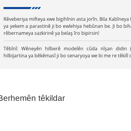
Rêveberiya mifteya xwe bigihînin asta jorîn. Bila Kabîneya
ya yekem a parastinê ji bo ewlehiya hebûnan ​​be. Ji bo bi
rêbernameya sazkirinê ya belaş îro bipirsin!
Têbînî: Wêneyên hilberê modelên cûda nîşan didin (27
hilbijartina ya bêkêmasî ji bo senaryoya we bi me re têkilî 
Berhemên têkildar