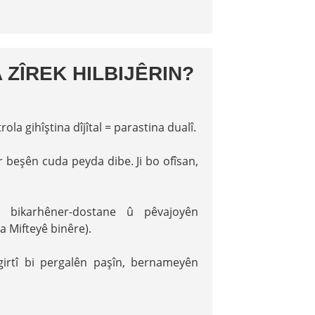
 ZÎREK HILBIJÊRIN?
rola gihîştina dîjîtal = parastina dualî.
ir beşên cuda peyda dibe. Ji bo ofîsan,
 bikarhêner-dostane û pêvajoyên
a Mifteyê binêre).
girtî bi pergalên paşîn, bernameyên