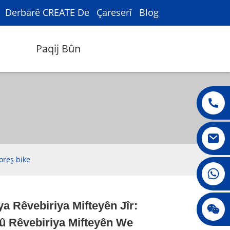
Derbarê CREATE De
Çareserî
Blog
Paqij Bûn
oreş bike
008615396811719
a Rêvebiriya Mifteyên Jîr:
jenny010678
Loading...
Loading...
Loading...
Loading...
û Rêvebiriya Mifteyên We