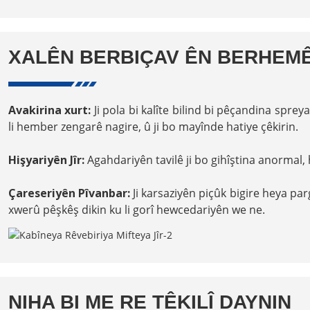
XALÊN BERBIÇAV ÊN BERHEM
Avakirina xurt:
Ji pola bi kalîte bilind bi pêçandina sprey
li hember zengarê nagire, û ji bo mayînde hatiye çêkirin.
Hişyariyên Jîr:
Agahdariyên tavilê ji bo gihîştina anormal,
Çareseriyên Pîvanbar:
Ji karsaziyên piçûk bigire heya p
xwerû pêşkêş dikin ku li gorî hewcedariyên we ne.
NIHA BI ME RE TÊKILÎ DAYNIN