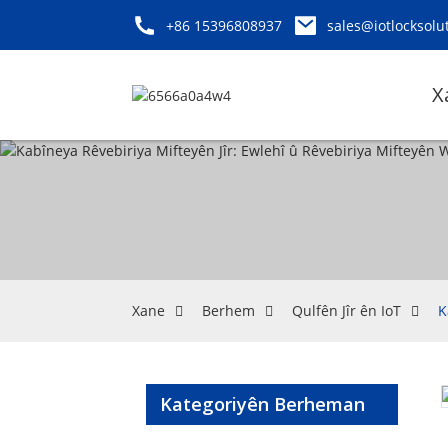
+86 15396808937
sales@iotlocksolu
X
Xane
Berhem
Qulfên Jîr ên IoT
K
Kategoriyên Berheman
Loading...
Loading...