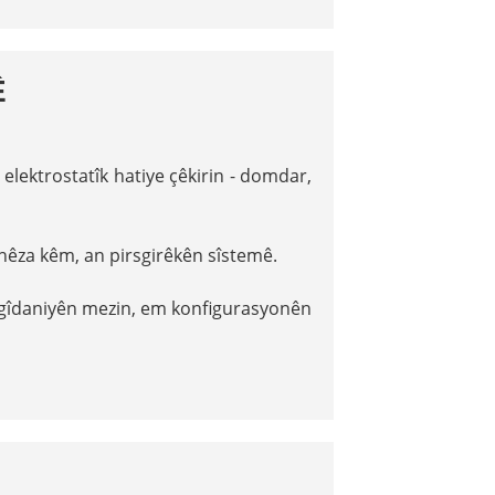
Ê
a elektrostatîk hatiye çêkirin - domdar,
 hêza kêm, an pirsgirêkên sîstemê.
argîdaniyên mezin, em konfigurasyonên