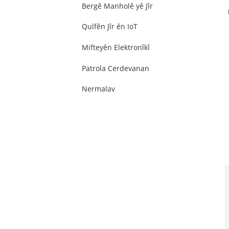
Bergê Manholê yê Jîr
Qulfên Jîr ên IoT
Mifteyên Elektronîkî
Patrola Cerdevanan
Nermalav