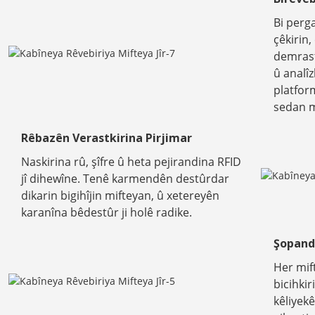
Bi perga
çêkirin
demrast
û analîz
platfor
sedan m
Rêbazên Verastkirina Pirjimar
Naskirina rû, şîfre û heta pejirandina RFID
jî dihewîne. Tenê karmendên destûrdar
dikarin bigihîjin mifteyan, û xetereyên
karanîna bêdestûr ji holê radike.
Şopand
Her mift
bicihki
kêliyekê