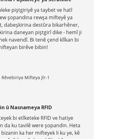
leke piştgiriyê ya taybet ve hatî
, ew şopandina rewşa mifteyê ya
, dabeşkirina destûra bikarhêner,
kirina daneyan piştgirî dike - hemî ji
mek navendî. Bi tenê çend klîkan bi
ifteyan birêve bibin!
in û Nasnameya RFID
eyek bi etîketeke RFID ve hatiye
rin da ku tavilê were şopandin. Heta
 bizanin ka her mifteyek li ku ye, kê