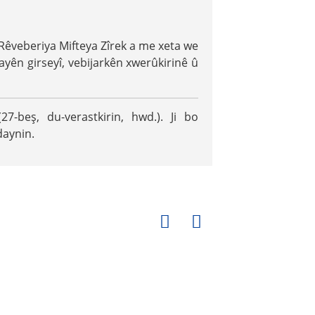
 Rêveberiya Mifteya Zîrek a me xeta we
hayên girseyî, vebijarkên xwerûkirinê û
-beş, du-verastkirin, hwd.). Ji bo
daynin.