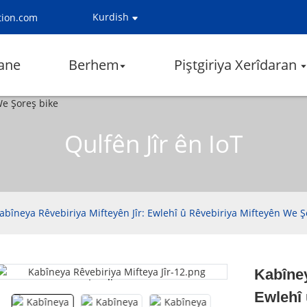
Kurdish
tion.com
ane
Berhem
Piştgiriya Xerîdaran
Qulfên Jîr ên IoT
abîneya Rêvebiriya Mifteyên Jîr: Ewlehî û Rêvebiriya Mifteyên We Ş
Kabîney
Loading...
Loading...
Ewlehî 