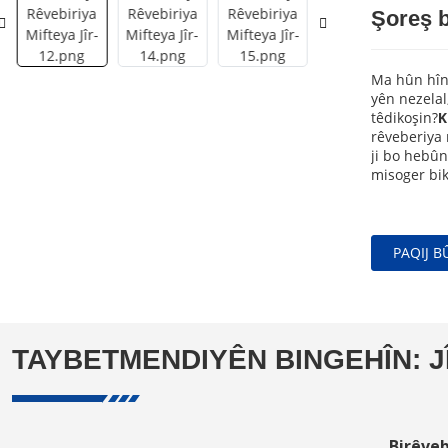
Şoreş b
Ma hûn hîn 
yên nezelal
têdikoşin?
K
rêveberiya 
ji bo hebûn
misoger bik
PAQIJ B
TAYBETMENDIYÊN BINGEHÎN: JÎ
Birêve