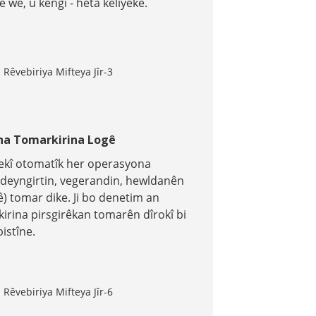
e wê, û kengî - heta kêliyekê.
îna Tomarkirina Logê
ekî otomatîk her operasyona
(deyngirtin, vegerandin, hewldanên
ê) tomar dike. Ji bo denetim an
kirina pirsgirêkan tomarên dîrokî bi
istîne.