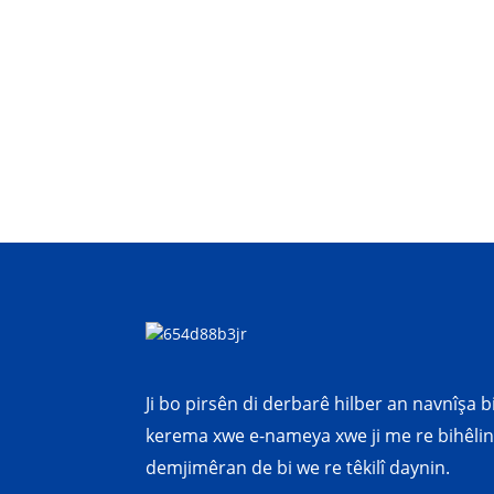
Ji bo pirsên di derbarê hilber an navnîşa b
kerema xwe e-nameya xwe ji me re bihêlin
demjimêran de bi we re têkilî daynin.