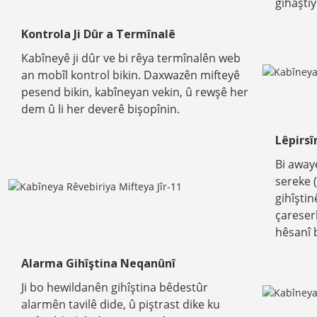
gihaştiy
Kontrola Ji Dûr a Termînalê
Kabîneyê ji dûr ve bi rêya termînalên web
an mobîl kontrol bikin. Daxwazên mifteyê
pesend bikin, kabîneyan vekin, û rewşê her
dem û li her deverê bişopînin.
Lêpirs
Bi away
sereke 
gihîştin
çareser
hêsanî b
Alarma Gihîştina Neqanûnî
Ji bo hewildanên gihîştina bêdestûr
alarmên tavilê dide, û piştrast dike ku