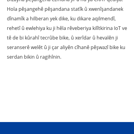
Hola pêşangehê pêşandana statîk û xwenîşandanek
dînamîk a hilberan yek dike, ku dikare aqilmendî,
rehetî û ewlehiya ku ji hêla rêveberiya kilîtkirina IoT ve
tê de bi kûrahî tecrûbe bike, û xerîdar û hevalên ji
seranserê welêt û ji çar aliyên cîhanê pêşwazî bike ku
serdan bikin û ragihînin.