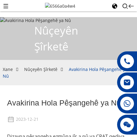
Nûçeyên
Şîrketê
Xane
Nûçeyên Şîrketê
Avakirina Hola Pêşangehê ya
Nû
Avakirina Hola Pêşangehê ya Nû
008615396811719
2023-12-21
jenny010678
Dizayna pêşangeha ezmûna jîr a nû ya CRAT qediya.