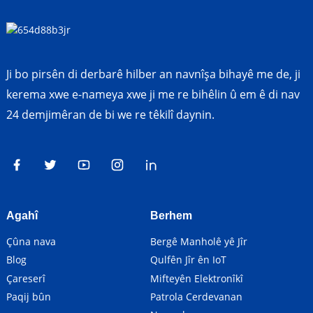
Ji bo pirsên di derbarê hilber an navnîşa bihayê me de, ji
kerema xwe e-nameya xwe ji me re bihêlin û em ê di nav
24 demjimêran de bi we re têkilî daynin.
Agahî
Berhem
Çûna nava
Bergê Manholê yê Jîr
Blog
Qulfên Jîr ên IoT
Çareserî
Mifteyên Elektronîkî
Paqij bûn
Patrola Cerdevanan