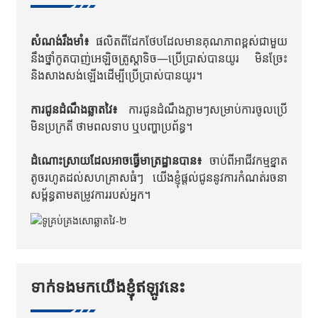
សំណង់រឹងមាំ៖
ផលិតពីដែកថែបដែលមានគុណភាពខ្ពស់ជាមួយ
នឹងថ្នាំកូតបាញ់អេឡិចត្រូស្តាទិច—ប្រើប្រាស់បានយូរ មិនច្រែះ
និងសាងសង់ឡើងដើម្បីប្រើប្រាស់បានយូរ។
ការជូនដំណឹងឆ្លាតវៃ៖
ការជូនដំណឹងភ្លាមៗសម្រាប់ការចូលប្រើ
មិនប្រក្រតី ថាមពលទាប ឬបញ្ហាប្រព័ន្ធ។
ដំណោះស្រាយដែលអាចធ្វើមាត្រដ្ឋានបាន៖
ចាប់ពីអាជីវកម្មខ្នាត
តូចរហូតដល់សហគ្រាសធំៗ យើងខ្ញុំផ្តល់ជូននូវការកំណត់រចនា
សម្ព័ន្ធតាមតម្រូវការរបស់អ្នក។
ទាក់ទងមកយើងខ្ញុំឥឡូវនេះ