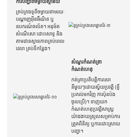
ការបញ្ជាពីចម្ងាយស្ថានីយ
គ្រប់គ្រង​ទូ​ពីចម្ងាយ​តាមរយៈ​
បណ្ដាញ​អ៊ីនធឺណិត ឬ​
ឧបករណ៍​ចល័ត។ អនុម័ត​
សំណើ​សោ ដោះសោ​ទូ និង​
តាមដាន​ស្ថានភាព​គ្រប់ពេល
វេលា គ្រប់ទីកន្លែង។
សំណួរ​កំណត់ត្រា​
កំណត់ហេតុ
កត់ត្រាប្រតិបត្តិការសោ
នីមួយៗដោយស្វ័យប្រវត្តិ (ខ្ចី
ប្រគល់មកវិញ ការប៉ុនប៉ង
ចូលប្រើ)។ ទាញយក
កំណត់ហេតុប្រវត្តិសាស្ត្រ
យ៉ាងងាយស្រួលសម្រាប់ការ
ត្រួតពិនិត្យ ឬការដោះស្រាយ
បញ្ហា។