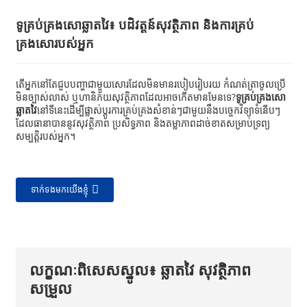
ទូគ្រប់គ្រងសោឆ្លាតវៃ៖ បដិវត្តន៍សុវត្ថិភាព និងការគ្រប់
គ្រងសោរបស់អ្នក
តើអ្នកនៅតែជួបបញ្ហាជាមួយសោរដែលមិនមានរបៀបរៀបរយ កំណត់ត្រាចូលប្រើ
មិនច្បាស់លាស់ ឬហានិភ័យសុវត្ថិភាពដែលអាចកើតមានមែនទេ?
ទូគ្រប់គ្រងសោ
ឆ្លាតវៃ
នៅទីនេះដើម្បីផ្លាស់ប្តូរការគ្រប់គ្រងសំខាន់ៗជាមួយនឹងបច្ចេកវិទ្យាទំនើបៗ
ដែលធានាបាននូវសុវត្ថិភាព ប្រសិទ្ធភាព និងតម្លាភាពដាច់ខាតសម្រាប់ទ្រព្យ
សម្បត្តិរបស់អ្នក។
ទាក់ទងមកយើងខ្ញុំ
លក្ខណៈពិសេសស្នូល៖ ឆ្លាតវៃ សុវត្ថិភាព
សម្រួល