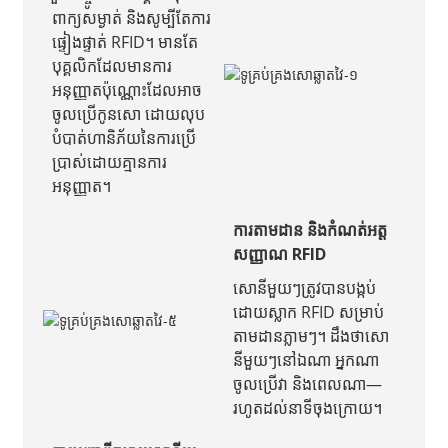
ពាក្យសម្ងាត់ និងសូម្បីតែការ
ផ្ទៀងផ្ទាត់ RFID។ មានតែ
បុគ្គលិកដែលមានការ
អនុញ្ញាតប៉ុណ្ណោះដែលអាច
ចូលប្រើកូនសោ ដោយលុប
បំបាត់ហានិភ័យនៃការប្រើ
ប្រាស់ដោយគ្មានការ
អនុញ្ញាត។
ការតាមដាន និងកំណត់អត្ត
សញ្ញាណ RFID
សោនីមួយៗត្រូវបានបង្កប់
ដោយស្លាក RFID សម្រាប់
តាមដានភ្លាមៗ។ ដឹងថាសោ
នីមួយៗនៅឯណា អ្នកណា
ចូលប្រើវា និងពេលណា—
រហូតដល់នាទីចុងក្រោយ។