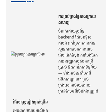
ការគ្រប់គ្រងផ្ទៃខាងក្រោយ
ឯករាជ្យ
បំពាក់ដោយប្រព័ន្ធ
backend ដែលឧទ្ទិស
ដល់វា វាគាំទ្រការតាមដាន
ស្ថានភាពសោរតាមពេល
វេលាជាក់ស្តែង ការបែងចែក
ការអនុញ្ញាតរបស់អ្នកប្រើ
ប្រាស់ និងការវិភាគទិន្នន័យ
— ទាំងអស់នេះគឺមកពី
វេទិកាកណ្តាល។ គ្រប់
គ្រងសោររាប់រយដោយ
គ្រាន់តែចុចពីរបីដងប៉ុណ្ណោះ!
វិធីសាស្ត្រផ្ទៀងផ្ទាត់ច្រើន
រួមបញ្ចូលការសម្គាល់មុខ