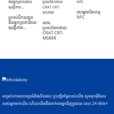
សោឆ្លាតវៃអកម្ម
NFC
ប្រអប់ដឹកជញ្ជូន
ម
និងផ្ទុកប្រាក់ដោយ
ម
សោរ
សុវត្ថិភាព...
(
ប្រអប់ចែកចាយ
CRAT CRT-
MS888
សម្រាប់ការសាកសួរអំពីផលិតផល ឬបញ្ជីតម្លៃរបស់យើង សូមទុកអ៊ីមែល
របស់អ្នកមកយើង ហើយយើងនឹងទាក់ទងអ្នកវិញក្នុងរយៈពេល 24 ម៉ោង។