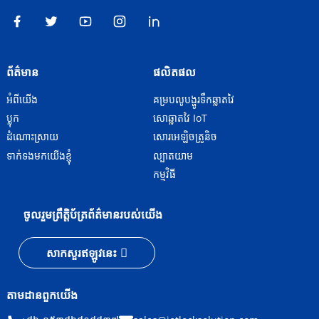
ព័ត៌មាន
ផលិតផល
អំពីយើង
គម្របលូបង្ហូរទឹកឆ្លាតវៃ
ប្លុក
សោឆ្លាតវៃ IoT
ដំណោះស្រាយ
សោរអេឡិចត្រូនិច
ទាក់ទងមកយើងខ្ញុំ
ល្បាតយាម
កម្មវិធី
ចូលរួមព្រឹត្តិប័ត្រព័ត៌មានរបស់យើង
សាកសួរឥឡូវនេះ
តាមដានពួកយើង