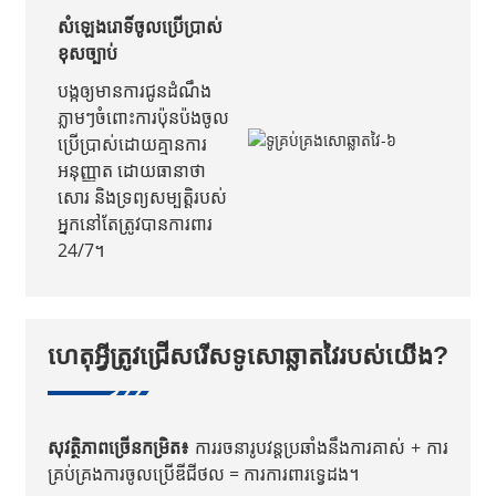
សំឡេងរោទិ៍ចូលប្រើប្រាស់
ខុសច្បាប់
បង្ក​ឲ្យ​មាន​ការ​ជូន​ដំណឹង​
ភ្លាមៗ​ចំពោះ​ការ​ប៉ុនប៉ង​ចូល​
ប្រើប្រាស់​ដោយ​គ្មាន​ការ​
អនុញ្ញាត ដោយ​ធានា​ថា​
សោរ និង​ទ្រព្យ​សម្បត្តិ​របស់​
អ្នក​នៅ​តែ​ត្រូវ​បាន​ការពារ
24/7។
ហេតុអ្វីត្រូវជ្រើសរើសទូសោឆ្លាតវៃរបស់យើង?
សុវត្ថិភាពច្រើនកម្រិត៖
ការរចនារូបវន្តប្រឆាំងនឹងការគាស់ + ការ
គ្រប់គ្រងការចូលប្រើឌីជីថល = ការការពារទ្វេដង។