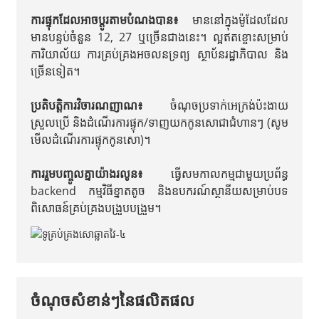
ការផ្ទុកដែលអាចប្ដូរតាមបំណងបាន៖
មាននៅក្នុងម៉ូដែលដែល
មានបន្ទប់ចំនួន 12, 27 ឬច្រើនជាងនេះ។ ល្អឥតខ្ចោះសម្រាប់
ការិយាល័យ ការគ្រប់គ្រងអចលនទ្រព្យ ស្ថាប័នរដ្ឋាភិបាល និង
ច្រើនទៀត។
ប្រតិបត្តិការវិចារណញាណ៖
ចំណុចប្រទាក់អេក្រង់ប៉ះងាយ
ស្រួលប្រើ និងដំណើរការផ្ទុក/ទាញយកកូនសោជាជំហានៗ (សូម
មើលដំណើរការផ្ទុកកូនសោ)។
ការរួមបញ្ចូលគ្នាយ៉ាងរលូន៖
ធ្វើសមកាលកម្មជាមួយប្រព័ន្ធ
backend កម្មវិធីខ្នាតតូច និងឧបករណ៍ស្ថានីយសម្រាប់បទ
ពិសោធន៍គ្រប់គ្រងបង្រួបបង្រួម។
ចំណុចសំខាន់ៗនៃផលិតផល