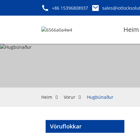
+86 15396808937
sales@iotlocksolu
Heim
Heim
Vörur
Hugbúnaður
Vöruflokkar