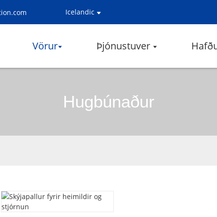
Icelandic
tion.com
Vörur
Þjónustuver
Hafð
Hugbúnaður