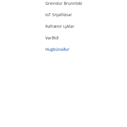
Greindur Brunnloki
IoT Snjalllásar
Rafrænir Lyklar
Varðlið
Hugbúnaður