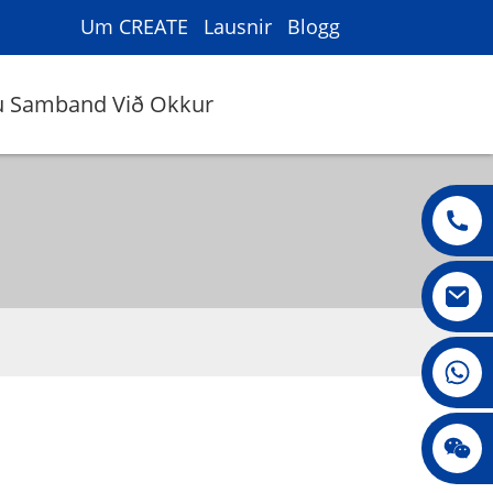
Um CREATE
Lausnir
Blogg
u Samband Við Okkur
008615396811719
Jenny010678