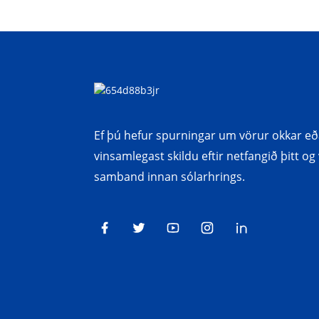
Ef þú hefur spurningar um vörur okkar eða
vinsamlegast skildu eftir netfangið þitt o
samband innan sólarhrings.