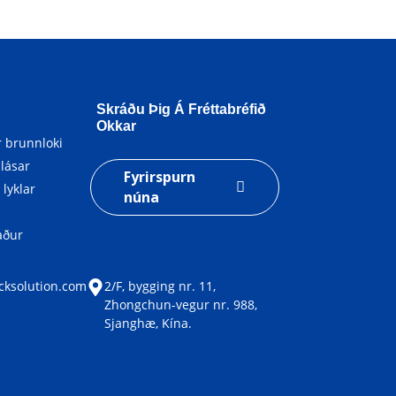
Skráðu Þig Á Fréttabréfið
Okkar
 brunnloki
llásar
Fyrirspurn
 lyklar
núna
aður
cksolution.com
2/F, bygging nr. 11,
Zhongchun-vegur nr. 988,
Sjanghæ, Kína.