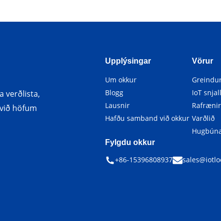
Upplýsingar
Vörur
Um okkur
Greindur
Blogg
IoT snjal
 verðlista,
Lausnir
Rafrænir
g við höfum
Hafðu samband við okkur
Varðlið
Hugbún
Fylgdu okkur
+86-15396808937
sales@iotlo