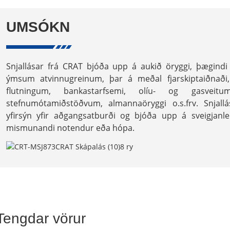
UMSÓKN
Snjallásar frá CRAT bjóða upp á aukið öryggi, þægindi 
ýmsum atvinnugreinum, þar á meðal fjarskiptaiðnaði,
flutningum, bankastarfsemi, olíu- og gasveitum
stefnumótamiðstöðvum, almannaöryggi o.s.frv. Snjallá
yfirsýn yfir aðgangsatburði og bjóða upp á sveigjanlei
mismunandi notendur eða hópa.
Tengdar vörur