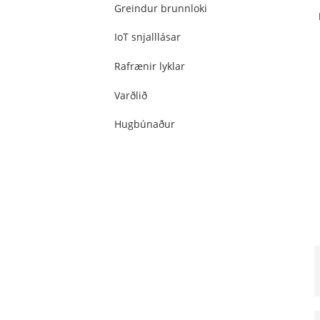
Greindur brunnloki
IoT snjalllásar
Rafrænir lyklar
Varðlið
Hugbúnaður