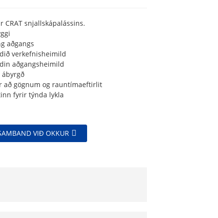
ir CRAT snjallskápalássins.
yggi
ing aðgangs
dið verkefnisheimild
din aðgangsheimild
á ábyrgð
 að gögnum og rauntímaeftirlit
stinn fyrir týnda lykla
SAMBAND VIÐ OKKUR