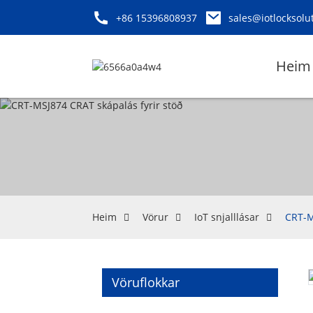
+86 15396808937
sales@iotlocksolu
Heim
Heim
Vörur
IoT snjalllásar
CRT-M
Vöruflokkar
Loading...
Loading...