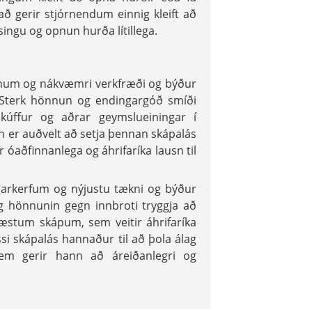
ð gerir stjórnendum einnig kleift að
singu og opnun hurða lítillega.
num og nákvæmri verkfræði og býður
. Sterk hönnun og endingargóð smíði
kúffur og aðrar geymslueiningar í
 er auðvelt að setja þennan skápalás
 óaðfinnanlega og áhrifaríka lausn til
garkerfum og nýjustu tækni og býður
og hönnunin gegn innbroti tryggja að
æstum skápum, sem veitir áhrifaríka
si skápalás hannaður til að þola álag
sem gerir hann að áreiðanlegri og