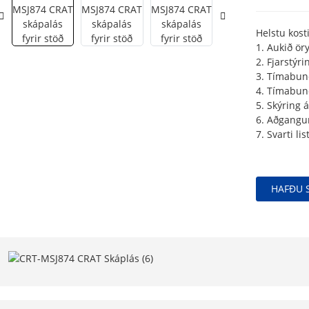
Helstu kost
1. Aukið ör
2. Fjarstýr
3. Tímabun
4. Tímabun
5. Skýring 
6. Aðgangur
7. Svarti li
HAFÐU 