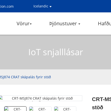
Icelandic
tion.com
Vörur
Þjónustuver
Hafð
IoT snjalllásar
SJ874 CRAT skápalás fyrir stöð
CRT-MS
Loading...
Loading...
stöð