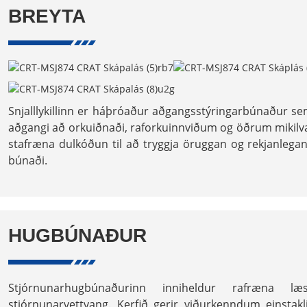
BREYTA
Snjalllykillinn er háþróaður aðgangsstýringarbúnaður sem
aðgangi að orkuiðnaði, raforkuinnviðum og öðrum mikilvæ
stafræna dulkóðun til að tryggja öruggan og rekjanl
búnaði.
HUGBÚNAÐUR
Stjórnunarhugbúnaðurinn inniheldur rafræna læs
stjórnunarvettvang. Kerfið gerir viðurkenndum einstak