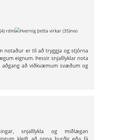
 notaður er til að tryggja og stjórna
gum eignum. Þessir snjalllyklar nota
egan aðgang að viðkvæmum svæðum og
ingar, snjalllykla og miðlægan
lingum kleift að opna hurðir eða fá