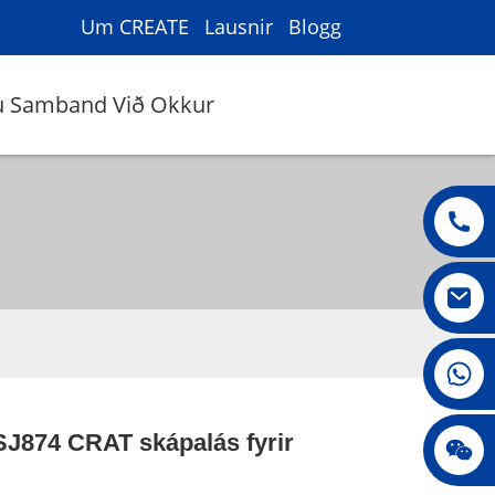
Um CREATE
Lausnir
Blogg
u Samband Við Okkur
008615396811719
J874 CRAT skápalás fyrir
Jenny010678
Loading...
Loading...
Loading...
Loading...