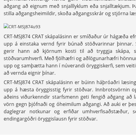
aðgang að eignum með snjalllyklum eða snjalltækjum. Þa
stilla aðgangsheimildir, skoða aðgangsskrár og stjórna læ
CRT-MSJ874 CRAT skápalásinn er smíðaður úr hágæða ef
upp á einstaka vernd fyrir búnað stöðvarinnar þinnar
gerir hann að kjörnum kosti til að tryggja skápa, s
stöðvarumhverfi. Með fjölhæfri og aðlögunarhæfri hönnun
upp og samþætta hann í núverandi öryggiskerfi, sem veitir
að vernda eignir þínar.
CRT-MSJ874 CRAT skápalásinn er búinn háþróaðri læsin
upp á hæsta öryggisstig fyrir stöðvar. Innbrotsvörnin 
aðeins viðurkenndir starfsmenn geti fengið aðgang að l
vörn gegn þjófnaði og óheimilum aðgangi. Að auki er þes
daglegrar notkunar og erfiðar umhverfisaðstæður, 
endingargóðri öryggislausn fyrir stöðvar.