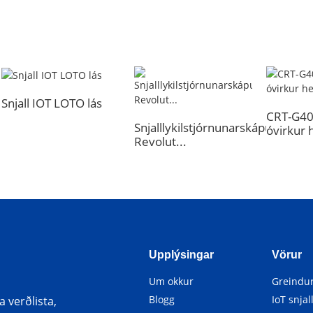
Snjall IOT LOTO lás
CRT-G40
Snjalllykilstjórnunarskápur:
óvirkur 
Revolut...
Upplýsingar
Vörur
Um okkur
Greindur
Blogg
IoT snjal
 verðlista,