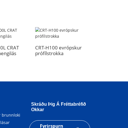
0L CRAT
CRT-H100 evrópskur
CRT-Y200 CRAT
hengilás
prófílstrokka
kamblástur
Skráðu Þig Á Fréttabréfið
Okkar
 brunnloki
llásar
Fyrirspurn