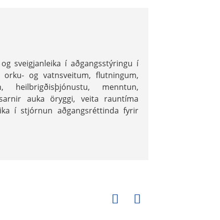
og sveigjanleika í aðgangsstýringu í
 orku- og vatnsveitum, flutningum,
, heilbrigðisþjónustu, menntun,
sarnir auka öryggi, veita rauntíma
ka í stjórnun aðgangsréttinda fyrir