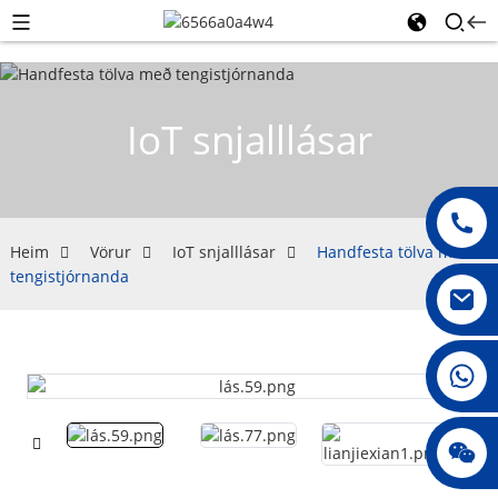
IoT snjalllásar
Heim
Vörur
IoT snjalllásar
Handfesta tölva með
tengistjórnanda
008615396811719
Jenny010678