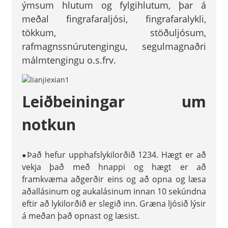
ýmsum hlutum og fylgihlutum, þar á
meðal fingrafaraljósi, fingrafaralykli,
tökkum, stöðuljósum,
rafmagnssnúrutengingu, segulmagnaðri
málmtengingu o.s.frv.
Leiðbeiningar um
notkun
Það hefur upphafslykilorðið 1234. Hægt er að
●
vekja það með hnappi og hægt er að
framkvæma aðgerðir eins og að opna og læsa
aðallásinum og aukalásinum innan 10 sekúndna
eftir að lykilorðið er slegið inn. Græna ljósið lýsir
á meðan það opnast og læsist.