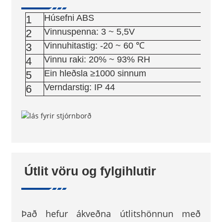
Húsefni ABS
1
Vinnuspenna: 3 ~ 5,5V
2
Vinnuhitastig: -20 ~ 60 ℃
3
Vinnu raki: 20% ~ 93% RH
4
Ein hleðsla ≥1000 sinnum
5
Verndarstig: IP 44
6
Útlit vöru og fylgihlutir
Það hefur ákveðna útlitshönnun með