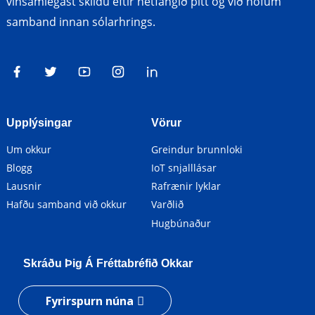
vinsamlegast skildu eftir netfangið þitt og við höfum
samband innan sólarhrings.
Upplýsingar
Vörur
Um okkur
Greindur brunnloki
Blogg
IoT snjalllásar
Lausnir
Rafrænir lyklar
Hafðu samband við okkur
Varðlið
Hugbúnaður
Skráðu Þig Á Fréttabréfið Okkar
Fyrirspurn núna