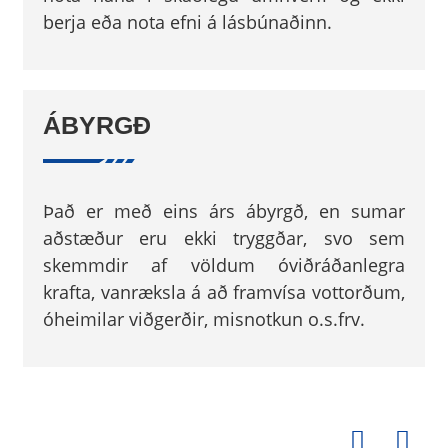
berja eða nota efni á lásbúnaðinn.
ÁBYRGÐ
Það er með eins árs ábyrgð, en sumar
aðstæður eru ekki tryggðar, svo sem
skemmdir af völdum óviðráðanlegra
krafta, vanræksla á að framvísa vottorðum,
óheimilar viðgerðir, misnotkun o.s.frv.