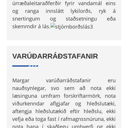
úrræðaleitaraðferðir fyrir vandamál eins
og ranga innslátt lykilorðs, ryk á
snertingum og staðsetningu eða
skemmdir á lás.
VARÚÐARRÁÐSTAFANIR
Margar varúðarráðstafanir eru
nauðsynlegar, svo sem að nota ekki
læsinguna umfram forskriftarmörk, nota
viðurkenndar aflgjafar og hleðslutæki,
aftengja hleðslutækið eftir hleðslu, ekki
vefja eða toga fast í rafmagnssnúruna, ekki
nota hana í skaðlegu umhverfi og ekki