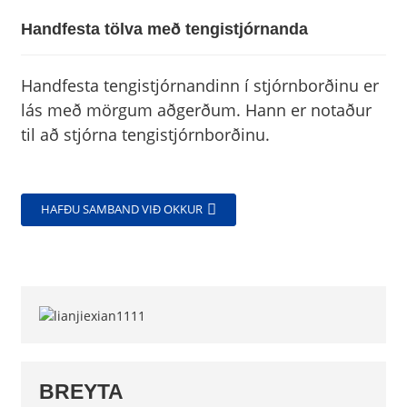
Handfesta tölva með tengistjórnanda
Handfesta tengistjórnandinn í stjórnborðinu er
lás með mörgum aðgerðum. Hann er notaður
til að stjórna tengistjórnborðinu.
HAFÐU SAMBAND VIÐ OKKUR
BREYTA