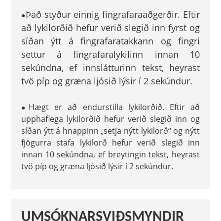
Það styður einnig fingrafaraaðgerðir. Eftir
●
að lykilorðið hefur verið slegið inn fyrst og
síðan ýtt á fingrafaratakkann og fingri
settur á fingrafaralykilinn innan 10
sekúndna, ef innslátturinn tekst, heyrast
tvö píp og græna ljósið lýsir í 2 sekúndur.
Hægt er að endurstilla lykilorðið. Eftir að
●
upphaflega lykilorðið hefur verið slegið inn og
síðan ýtt á hnappinn „setja nýtt lykilorð“ og nýtt
fjögurra stafa lykilorð hefur verið slegið inn
innan 10 sekúndna, ef breytingin tekst, heyrast
tvö píp og græna ljósið lýsir í 2 sekúndur.
UMSÓKNARSVIÐSMYNDIR