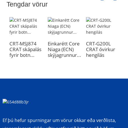
Tengdar vörur
CRT-MSJ874
Einkarétt Core
CRT-G200L
C
CRAT skápalás
Niaga (ECN)
CRAT óvirkur
C
fyrir botn...
skýjagrunnur...
hengilás
Þ
Ef þú hefur spurningar um vörur okkar eða verðlista,