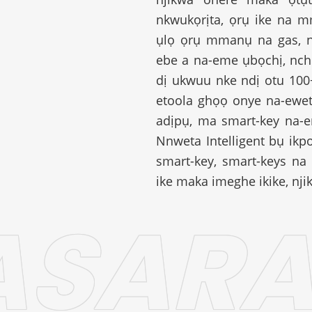
nkwukọrịta, ọrụ ike na mm
ụlọ ọrụ mmanụ na gas, n
ebe a na-eme ụbọchị, nch
dị ukwuu nke ndị otu 100+
etoola ghọọ onye na-ewet
adịpụ, ma smart-key na-e
Nnweta Intelligent bụ ik
smart-key, smart-keys na
ike maka imeghe ikike, nji
ASARA