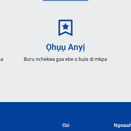
Ọhụụ Anyị
ma
Buru nchekwa gaa ebe ọ bụla dị mkpa
Ozi
Ngwaah