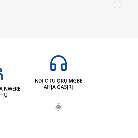
NDỊ OTU ỌRỤ MGBE
AHỊA GASỊRỊ
ỊA NWERE
AHỤ