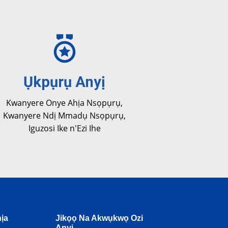
Ụkpụrụ Anyị
Kwanyere Onye Ahịa Nsọpụrụ,
Kwanyere Ndị Mmadụ Nsọpụrụ,
Iguzosi Ike n'Ezi Ihe
ịa
Jikọọ Na Akwụkwọ Ozi
Anyị