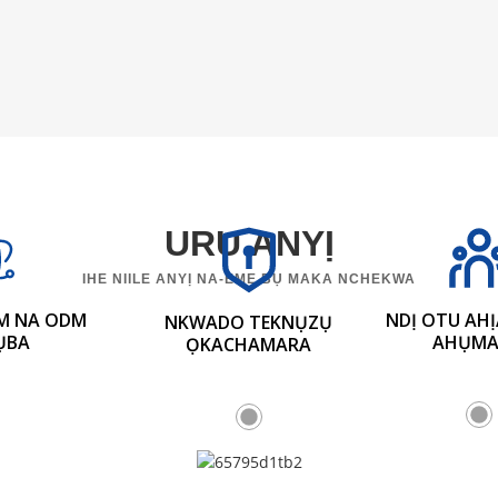
URU ANYỊ
IHE NIILE ANYỊ NA-EME BỤ MAKA NCHEKWA
M NA ODM
NDỊ OTU AH
NKWADO TEKNỤZỤ
ỤBA
AHỤM
ỌKACHAMARA