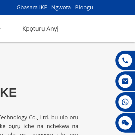
Gbasara IKE
Ngwọta
Blọọgụ
Kpọtụrụ Anyị
IKE
008615396811719
 Technology Co., Ltd. bụ ụlọ ọrụ
jenny010678
ke pụrụ iche na nchekwa na
tụ ụlọ ọrụ gụnyere ụlọ ọrụ