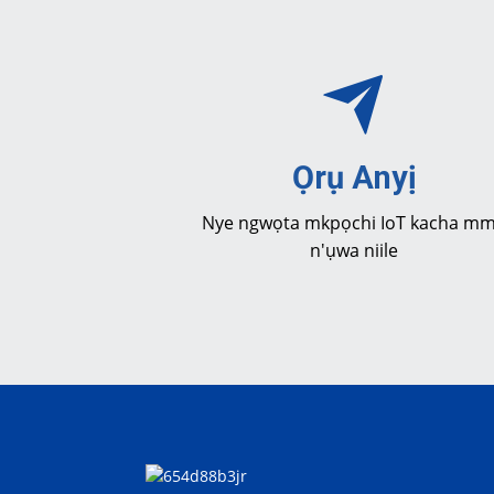
Ọrụ Anyị
Nye ngwọta mkpọchi IoT kacha m
n'ụwa niile