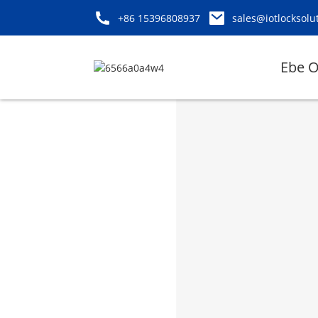
+86 15396808937
sales@iotlocksolu
Ebe O