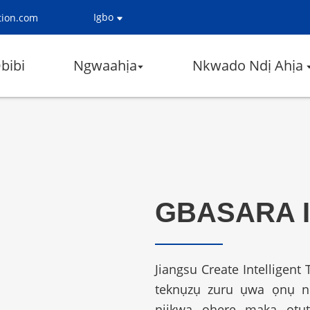
Igbo
tion.com
bibi
Ngwaahịa
Nkwado Ndị Ahịa
GBASARA 
Jiangsu Create Intelligent
teknụzụ zuru ụwa ọnụ n
njikwa ohere maka ọtụ