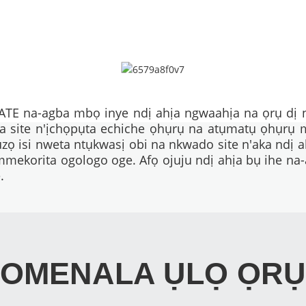
ATE na-agba mbọ inye ndị ahịa ngwaahịa na ọrụ dị n
 site n'ịchọpụta echiche ọhụrụ na atụmatụ ọhụrụ m
ụzọ isi nweta ntụkwasị obi na nkwado site n'aka ndị
mmekorita ogologo oge. Afọ ojuju ndị ahịa bụ ihe na
.
OMENALA ỤLỌ ỌRỤ