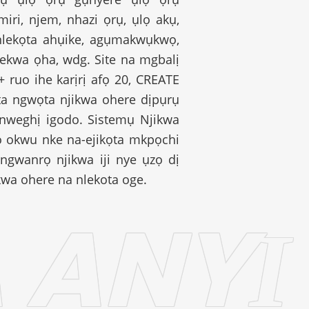
iri, njem, nhazi ọrụ, ụlọ akụ,
lekọta ahụike, agụmakwụkwọ,
ekwa ọha, wdg. Site na mgbalị
 ruo ihe karịrị afọ 20, CREATE
a ngwọta njikwa ohere dịpụrụ
nweghị igodo. Sistemụ Njikwa
po okwu nke na-ejikọta mkpọchi
 ngwanrọ njikwa iji nye ụzọ dị
kwa ohere na nlekota oge.
 ANYỊ