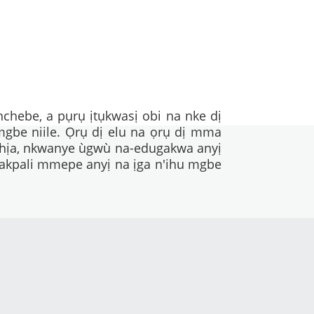
chebe, a pụrụ ịtụkwasị obi na nke dị
gbe niile. Ọrụ dị elu na ọrụ dị mma
 ahịa, nkwanye ùgwù na-edugakwa anyị
-akpali mmepe anyị na ịga n'ihu mgbe