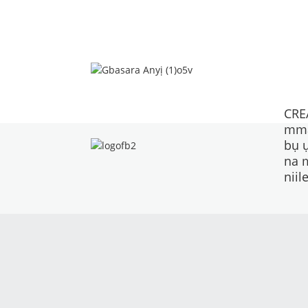
CRE
mma
bụ 
na 
niile