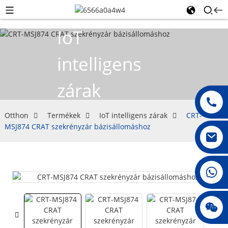
IoT
intelligens
zárak
Otthon
Termékek
IoT intelligens zárak
CRT-
MSJ874 CRAT szekrényzár bázisállomáshoz
008615396811719
jenny010678