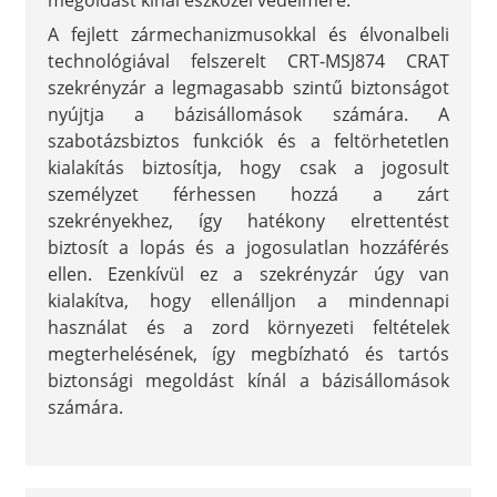
megoldást kínál eszközei védelmére.
A fejlett zármechanizmusokkal és élvonalbeli
technológiával felszerelt CRT-MSJ874 CRAT
szekrényzár a legmagasabb szintű biztonságot
nyújtja a bázisállomások számára. A
szabotázsbiztos funkciók és a feltörhetetlen
kialakítás biztosítja, hogy csak a jogosult
személyzet férhessen hozzá a zárt
szekrényekhez, így hatékony elrettentést
biztosít a lopás és a jogosulatlan hozzáférés
ellen. Ezenkívül ez a szekrényzár úgy van
kialakítva, hogy ellenálljon a mindennapi
használat és a zord környezeti feltételek
megterhelésének, így megbízható és tartós
biztonsági megoldást kínál a bázisállomások
számára.