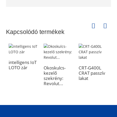
Kapcsolódó termékek
intelligens IoT
LOTO zár
Okoskulcs-
CRT-G400L
C
kezelő
CRAT passzív
E
szekrény:
lakat
h
Revolut...