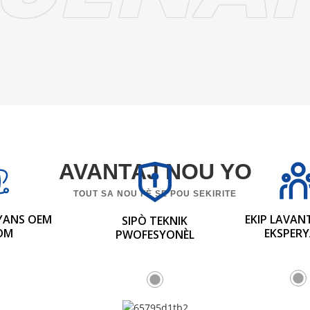
AVANTAJ NOU YO
TOUT SA NOU FÈ SE POU SEKIRITE
RYANS OEM
EKIP LAVANT
SIPÒ TEKNIK
DM
EKSPER
PWOFESYONÈL