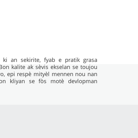
ki an sekirite, fyab e pratik grasa
on kalite ak sèvis ekselan se toujou
o, epi respè mityèl mennen nou nan
syon kliyan se fòs motè devlopman