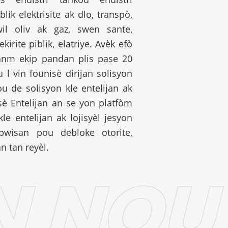
lik elektrisite ak dlo, transpò,
 lwil oliv ak gaz, swen sante,
kirite piblik, elatriye. Avèk efò
anm ekip pandan plis pase 20
 l vin founisè dirijan solisyon
ou de solisyon kle entelijan ak
sè Entelijan an se yon platfòm
kle entelijan ak lojisyèl jesyon
isan pou debloke otorite,
n tan reyèl.
N NOU