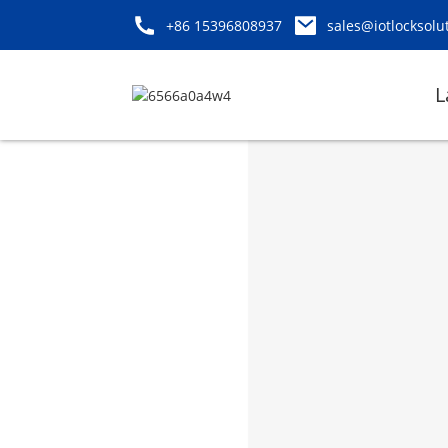
+86 15396808937
sales@iotlocksolu
L