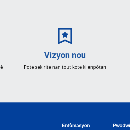
Vizyon nou
vè
Pote sekirite nan tout kote ki enpòtan
Enfòmasyon
Pwodwi