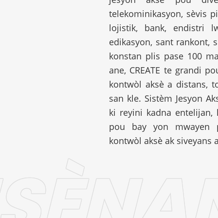
telekominikasyon, sèvis pib
lojistik, bank, endistri
edikasyon, sant rankont, se
konstan plis pase 100 m
ane, CREATE te grandi pou
kontwòl aksè a distans, t
san kle. Sistèm Jesyon Ak
ki reyini kadna entelijan, 
pou bay yon mwayen pw
kontwòl aksè ak siveyans a
SÈNA