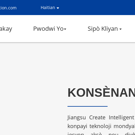
Haitian
tion.com
akay
Pwodwi Yo
Sipò Kliyan
KONSÈNAN
Jiangsu Create Intellige
konpayi teknoloji mondyal
jesyon aksè pou divès