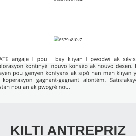
ATE angaje l pou l bay kliyan l pwodwi ak sèvis 
plorasyon kontinyèl nouvo konsèp ak nouvo desen. B
yen pou genyen konfyans ak sipò nan men kliyan y
 koperasyon gagnant-gagnant alontèm. Satisfak
stan nou an ak pwogrè nou.
KILTI ANTREPRIZ