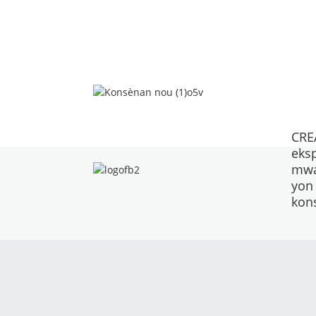
CRE
eks
mwa
yon
kon