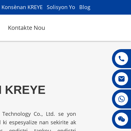
Konsènan KREYE
Solisyon Yo
Blog
Kontakte Nou
 KREYE
008615396811719
nt Technology Co., Ltd. se yon
jenny010678
 ki espesyalize nan sekirite ak
 endistri tankou endistri