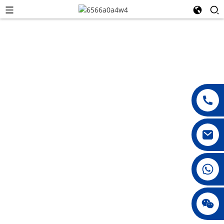
KONTAKTIRAJTE
008615396811719
NAS
jenny010678
Hvala Vam na interesu za naše
proizvode, sustave i rješenja.