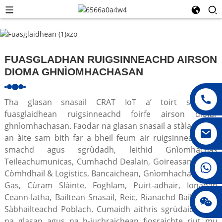
FUASGLADHAN RUIGSINNEACHD AIRSON
DIOMA GHNÌOMHACHASAN
Tha glasan snasail CRAT IoT a’ toirt seachad
fuasglaidhean ruigsinneachd foirfe airson diofar
ghnìomhachasan. Faodar na glasan snasail a stàladh ann
an àite sam bith far a bheil feum air ruigsinneachd fo
smachd agus sgrùdadh, leithid Gnìomhachas
Teileachumunicas, Cumhachd Dealain, Goireasan Uisge,
008615396811719
Còmhdhail & Logistics, Bancaichean, Gnìomhachas Ola is
Gas, Cùram Slàinte, Foghlam, Puirt-adhair, Ionadan
Ceann-latha, Bailtean Snasail, Reic, Rianachd Baile agus
jenny010678
Sàbhailteachd Poblach. Cumaidh aithris sgrùdaidh bho
na glasan agus na h-iuchraichean fiosraichte riut mu