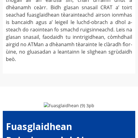
thogail air an earbsa sin, chan urrainn dhut a
dhèanamh ceàrr. Bidh glasan snasail CRAT a’ toirt
seachad fuasglaidhean tèarainteachd airson ionmhas
is bancaidh agus a’ leigeil le luchd-obrach a dhol a-
steach do raointean fo smachd ruigsinneachd. Leis na
glasan snasail, faodaidh tu inntrigidhean, còmhdhail
airgid no ATMan a dhèanamh tèarainte le clàradh fìor-
ùine, no gluasadan a leantainn le slighean sgrùdaidh
beò.
Fuasglaidhean