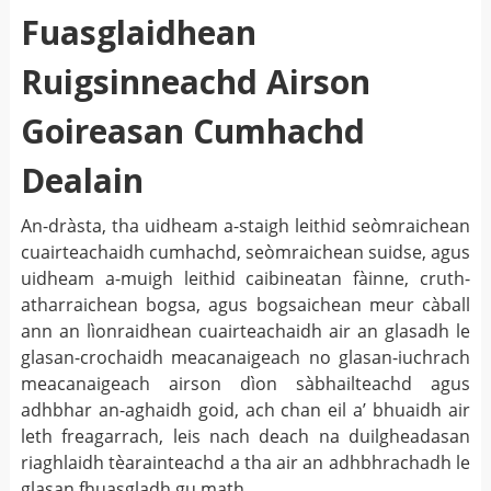
Fuasglaidhean
Ruigsinneachd Airson
Goireasan Cumhachd
Dealain
An-dràsta, tha uidheam a-staigh leithid seòmraichean
cuairteachaidh cumhachd, seòmraichean suidse, agus
uidheam a-muigh leithid caibineatan fàinne, cruth-
atharraichean bogsa, agus bogsaichean meur càball
ann an lìonraidhean cuairteachaidh air an glasadh le
glasan-crochaidh meacanaigeach no glasan-iuchrach
meacanaigeach airson dìon sàbhailteachd agus
adhbhar an-aghaidh goid, ach chan eil a’ bhuaidh air
leth freagarrach, leis nach deach na duilgheadasan
riaghlaidh tèarainteachd a tha air an adhbhrachadh le
glasan fhuasgladh gu math.