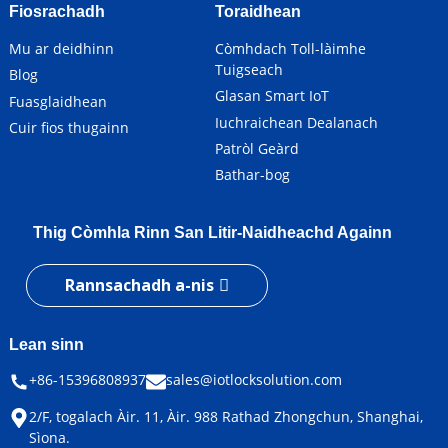
Fiosrachadh
Toraidhean
Mu ar deidhinn
Còmhdach Toll-làimhe
Tuigseach
Blog
Glasan Smart IoT
Fuasglaidhean
Iuchraichean Dealanach
Cuir fios thugainn
Patròl Geàrd
Bathar-bog
Thig Còmhla Rinn San Litir-Naidheachd Againn
Rannsachadh a-nis
Lean sinn
+86-15396808937
sales@iotlocksolution.com
2/F, togalach Àir. 11, Àir. 988 Rathad Zhongchun, Shanghai,
Sìona.