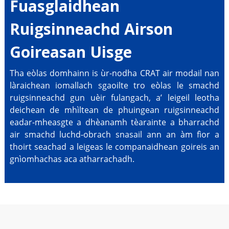
Fuasglaidhean
Ruigsinneachd Airson
Goireasan Uisge
Tha eòlas domhainn is ùr-nodha CRAT air modail nan
làraichean iomallach sgaoilte tro eòlas le smachd
ruigsinneachd gun uèir fulangach, a’ leigeil leotha
deichean de mhìltean de phuingean ruigsinneachd
eadar-mheasgte a dhèanamh tèarainte a bharrachd
air smachd luchd-obrach snasail ann an àm fìor a
thoirt seachad a leigeas le companaidhean goireis an
gnìomhachas aca atharrachadh.