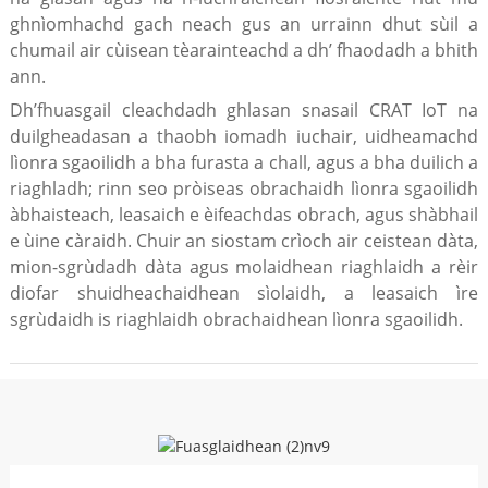
ghnìomhachd gach neach gus an urrainn dhut sùil a
chumail air cùisean tèarainteachd a dh’ fhaodadh a bhith
ann.
Dh’fhuasgail cleachdadh ghlasan snasail CRAT IoT na
duilgheadasan a thaobh iomadh iuchair, uidheamachd
lìonra sgaoilidh a bha furasta a chall, agus a bha duilich a
riaghladh; rinn seo pròiseas obrachaidh lìonra sgaoilidh
àbhaisteach, leasaich e èifeachdas obrach, agus shàbhail
e ùine càraidh. Chuir an siostam crìoch air ceistean dàta,
mion-sgrùdadh dàta agus molaidhean riaghlaidh a rèir
diofar shuidheachaidhean sìolaidh, a leasaich ìre
sgrùdaidh is riaghlaidh obrachaidhean lìonra sgaoilidh.