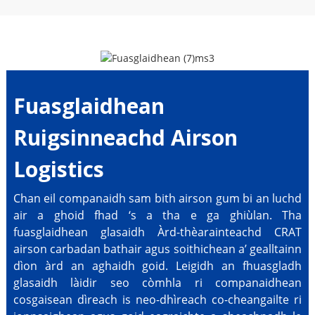
Fuasglaidhean
Ruigsinneachd Airson
Logistics
Chan eil companaidh sam bith airson gum bi an luchd
air a ghoid fhad ‘s a tha e ga ghiùlan. Tha
fuasglaidhean glasaidh Àrd-thèarainteachd CRAT
airson carbadan bathair agus soithichean a’ gealltainn
dìon àrd an aghaidh goid. Leigidh an fhuasgladh
glasaidh làidir seo còmhla ri companaidhean
cosgaisean dìreach is neo-dhìreach co-cheangailte ri