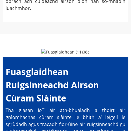
obrach ach cuideachd airson dìon nan so-mhaoin
luachmhor.
Fuasglaidhean
Ruigsinneachd Airson
Cùram Slàinte
Tha glasan IoT air ath-bhualadh a thoirt air
gnìomhachas cùram slàinte le bhith a’ leigeil le
sgrùdadh agus tracadh fìor-ùine air ruigsinneachd gu