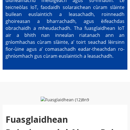
uidheamachd meidigeach agus so-mhaoin. Le
teicneòlas IoT, faodaidh solaraichean cùram slàinte
builean euslaintich a leasachadh, roinneadh
ghoireasan a bharrachadh, agus èifeachdas
obrachaidh a mheudachadh. Tha fuasglaidhean IoT
air a bhith nan innealan riatanach ann an
gnìomhachas cùram slàinte, a’ toirt seachad lèirsinn
fìor-ùine agus a’ comasachadh eadar-theachdan ro-
ghnìomhach gus cùram euslaintich a leasachadh.
Fuasglaidhean