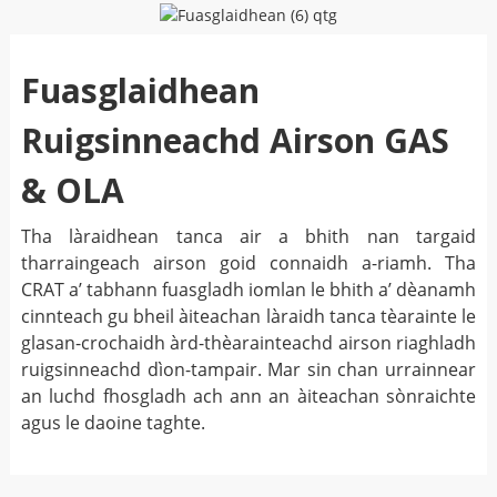
Fuasglaidhean
Ruigsinneachd Airson GAS
& OLA
Tha làraidhean tanca air a bhith nan targaid
tharraingeach airson goid connaidh a-riamh. Tha
CRAT a’ tabhann fuasgladh iomlan le bhith a’ dèanamh
cinnteach gu bheil àiteachan làraidh tanca tèarainte le
glasan-crochaidh àrd-thèarainteachd airson riaghladh
ruigsinneachd dìon-tampair. Mar sin chan urrainnear
an luchd fhosgladh ach ann an àiteachan sònraichte
agus le daoine taghte.