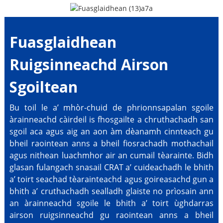
Fuasglaidhean
Ruigsinneachd Airson
Sgoiltean
Bu toil le a’ mhòr-chuid de phrionnsapalan sgoile
àrainneachd càirdeil is fhosgailte a chruthachadh san
sgoil aca agus aig an aon àm dèanamh cinnteach gu
bheil raointean anns a bheil fiosrachadh mothachail
agus nithean luachmhor air an cumail tèarainte. Bidh
glasan fulangach snasail CRAT a’ cuideachadh le bhith
a’ toirt seachad tèarainteachd agus goireasachd gun a
bhith a’ cruthachadh sealladh glaiste no prìosain ann
an àrainneachd sgoile le bhith a’ toirt ùghdarras
airson ruigsinneachd gu raointean anns a bheil