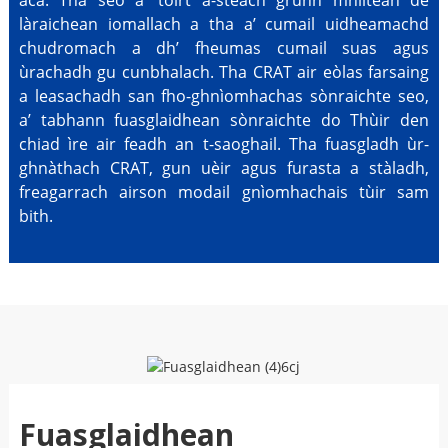
aca. Tha seo a’ toirt a-steach grunn mhìltean de
làraichean iomallach a tha a’ cumail uidheamachd
chudromach a dh’ fheumas cumail suas agus
ùrachadh gu cunbhalach. Tha CRAT air eòlas farsaing
a leasachadh san fho-ghnìomhachas sònraichte seo,
a’ tabhann fuasglaidhean sònraichte do Thùir den
chiad ìre air feadh an t-saoghail. Tha fuasgladh ùr-
ghnàthach CRAT, gun uèir agus furasta a stàladh,
freagarrach airson modail gnìomhachais tùir sam
bith.
Fuasglaidhean