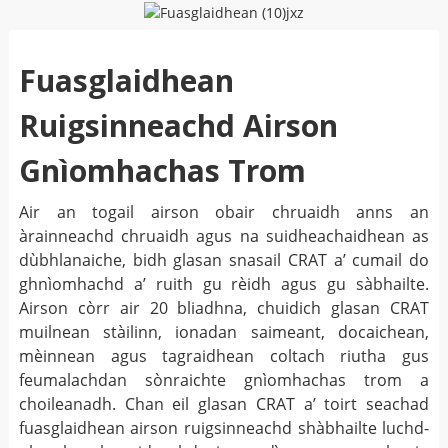
Fuasglaidhean
Ruigsinneachd Airson
Gnìomhachas Trom
Air an togail airson obair chruaidh anns an
àrainneachd chruaidh agus na suidheachaidhean as
dùbhlanaiche, bidh glasan snasail CRAT a’ cumail do
ghnìomhachd a’ ruith gu rèidh agus gu sàbhailte.
Airson còrr air 20 bliadhna, chuidich glasan CRAT
muilnean stàilinn, ionadan saimeant, docaichean,
mèinnean agus tagraidhean coltach riutha gus
feumalachdan sònraichte gnìomhachas trom a
choileanadh. Chan eil glasan CRAT a’ toirt seachad
fuasglaidhean airson ruigsinneachd shàbhailte luchd-