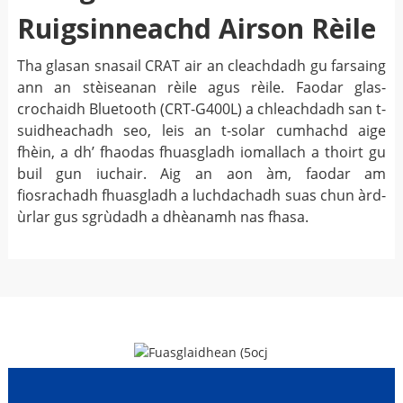
Ruigsinneachd Airson Rèile
Tha glasan snasail CRAT air an cleachdadh gu farsaing
ann an stèiseanan rèile agus rèile. Faodar glas-
crochaidh Bluetooth (CRT-G400L) a chleachdadh san t-
suidheachadh seo, leis an t-solar cumhachd aige
fhèin, a dh’ fhaodas fhuasgladh iomallach a thoirt gu
buil gun iuchair. Aig an aon àm, faodar am
fiosrachadh fhuasgladh a luchdachadh suas chun àrd-
ùrlar gus sgrùdadh a dhèanamh nas fhasa.