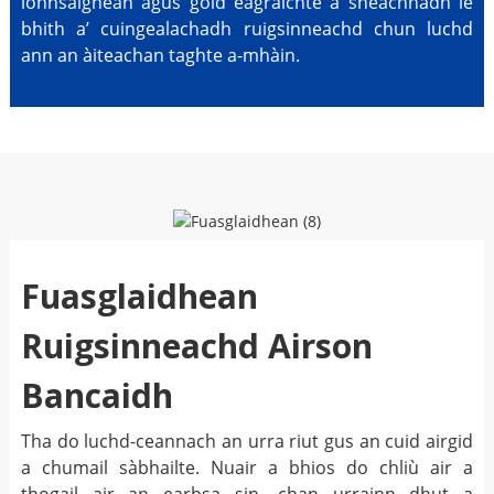
ionnsaighean agus goid eagraichte a sheachnadh le
bhith a’ cuingealachadh ruigsinneachd chun luchd
ann an àiteachan taghte a-mhàin.
Fuasglaidhean
Ruigsinneachd Airson
Bancaidh
Tha do luchd-ceannach an urra riut gus an cuid airgid
a chumail sàbhailte. Nuair a bhios do chliù air a