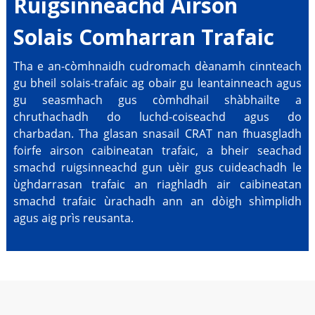
Ruigsinneachd Airson
Solais Comharran Trafaic
Tha e an-còmhnaidh cudromach dèanamh cinnteach
gu bheil solais-trafaic ag obair gu leantainneach agus
gu seasmhach gus còmhdhail shàbhailte a
chruthachadh do luchd-coiseachd agus do
charbadan. Tha glasan snasail CRAT nan fhuasgladh
foirfe airson caibineatan trafaic, a bheir seachad
smachd ruigsinneachd gun uèir gus cuideachadh le
ùghdarrasan trafaic an riaghladh air caibineatan
smachd trafaic ùrachadh ann an dòigh shìmplidh
agus aig prìs reusanta.