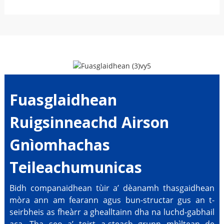
Fuasglaidhean
Ruigsinneachd Airson
Gnìomhachas
Teileachumunicas
Bidh companaidhean tùir a’ dèanamh thasgaidhean
mòra ann am fearann ​​agus bun-structar gus an t-
seirbheis as fheàrr a ghealltainn dha na luchd-gabhail