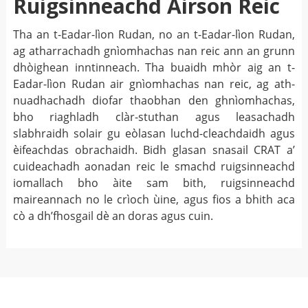
Ruigsinneachd Airson Reic
Tha an t-Eadar-lìon Rudan, no an t-Eadar-lìon Rudan,
ag atharrachadh gnìomhachas nan reic ann an grunn
dhòighean inntinneach. Tha buaidh mhòr aig an t-
Eadar-lìon Rudan air gnìomhachas nan reic, ag ath-
nuadhachadh diofar thaobhan den ghnìomhachas,
bho riaghladh clàr-stuthan agus leasachadh
slabhraidh solair gu eòlasan luchd-cleachdaidh agus
èifeachdas obrachaidh. Bidh glasan snasail CRAT a’
cuideachadh aonadan reic le smachd ruigsinneachd
iomallach bho àite sam bith, ruigsinneachd
maireannach no le crìoch ùine, agus fios a bhith aca
cò a dh’fhosgail dè an doras agus cuin.