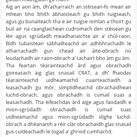
Aig an aon àm, dh’atharraich an stèisean-fo mean air
mhean bho bhith àbhaisteach gu bhith tuigseach,
agus gu bunaiteach tha e air tuigse iomlan a thoirt gu
buil air na ceanglaichean cudromach den stèisean gu
lèir agus sgrùdadh meadhanaichte air a’ chùl-raon.
Bidh tubaistean sàbhailteachd air adhbhrachadh le
atharrachadh gun chead air àite-obrach no
leudachadh air raon-obrach a’ tachairt bho àm gu àm.
Tha feartan tèarainteachd àrd agus obrachadh
goireasach aig glas snasail CRAT, a dh’ fhaodas
tèarainteachd uidheamachd cuairteachaidh a
leasachadh gu mòr, sìmplidheachd obrachaidhean
luchd-obrach, agus obrachadh is cumail suas a
leasachadh. Tha èifeachdas àrd aige agus faodaidh e
mion-sgrùdadh obrachaidh is cumail suas
uidheamachd agus mion-sgrùdadh slighe luchd-
obrach a dhèanamh a rèir clàr obrachaidh glas snasail
gus cuideachadh le togail a’ ghriod cumhachd.