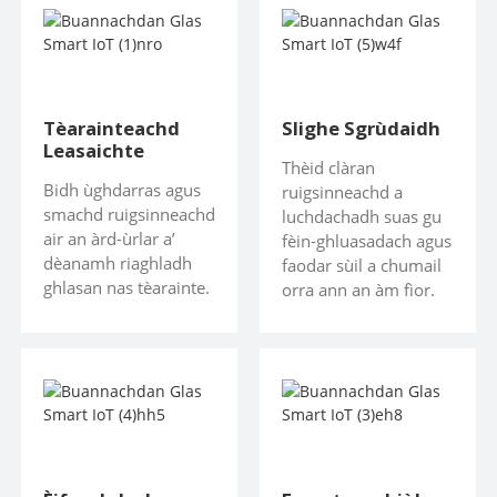
Tèarainteachd
Slighe Sgrùdaidh
Leasaichte
Thèid clàran
Bidh ùghdarras agus
ruigsinneachd a
smachd ruigsinneachd
luchdachadh suas gu
air an àrd-ùrlar a’
fèin-ghluasadach agus
dèanamh riaghladh
faodar sùil a chumail
ghlasan nas tèarainte.
orra ann an àm fìor.