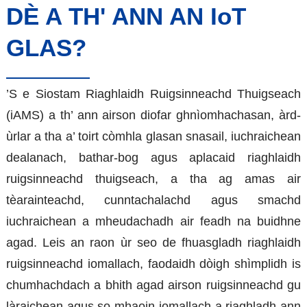
DÈ A TH' ANN AN IoT
GLAS?
’S e Siostam Riaghlaidh Ruigsinneachd Thuigseach
(iAMS) a th’ ann airson diofar ghnìomhachasan, àrd-
ùrlar a tha a’ toirt còmhla glasan snasail, iuchraichean
dealanach, bathar-bog agus aplacaid riaghlaidh
ruigsinneachd thuigseach, a tha ag amas air
tèarainteachd, cunntachalachd agus smachd
iuchraichean a mheudachadh air feadh na buidhne
agad. Leis an raon ùr seo de fhuasgladh riaghlaidh
ruigsinneachd iomallach, faodaidh dòigh shìmplidh is
chumhachdach a bhith agad airson ruigsinneachd gu
làraichean agus so-mhaoin iomallach a riaghladh ann