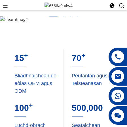
+
+
15
70
Bliadhnaichean de
Peutantan agus
eòlas OEM agus
Teisteanasan
ODM
008615396811719
+
100
500,000
jenny010678
Luchd-obrach
Seataichean