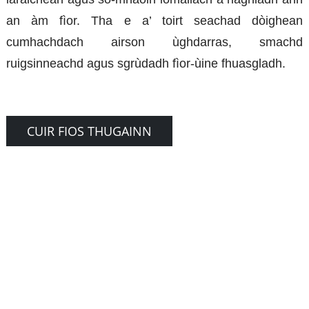
an àm fìor. Tha e a’ toirt seachad dòighean
cumhachdach airson ùghdarras, smachd
ruigsinneachd agus sgrùdadh fìor-ùine fhuasgladh.
CUIR FIOS THUGAINN
CIAMAR A THA E AG