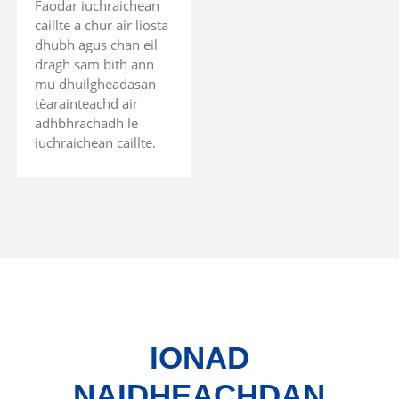
Faodar iuchraichean
caillte a chur air liosta
dhubh agus chan eil
dragh sam bith ann
mu dhuilgheadasan
tèarainteachd air
adhbhrachadh le
iuchraichean caillte.
IONAD
NAIDHEACHDAN