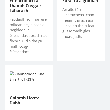
Èifeachdach a
Furasta a ghiùlan
thaobh Cosgais
An àite tòrr
Làbarach
iuchraichean, chan
Faodaidh aon rianaire
fheum thu ach aon
mìltean de ghlasan a
iuchair a thoirt leat
riaghladh le
gus iomadh glas
èifeachdas obrach nas
fhuasgladh.
fheàrr, rud a tha gu
math cosg-
èifeachdach.
Gnìomh Liosta
Dubh