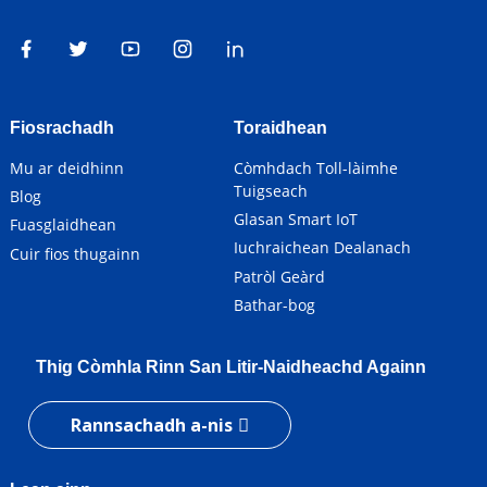
Fiosrachadh
Toraidhean
Mu ar deidhinn
Còmhdach Toll-làimhe
Tuigseach
Blog
Glasan Smart IoT
Fuasglaidhean
Iuchraichean Dealanach
Cuir fios thugainn
Patròl Geàrd
Bathar-bog
Thig Còmhla Rinn San Litir-Naidheachd Againn
Rannsachadh a-nis