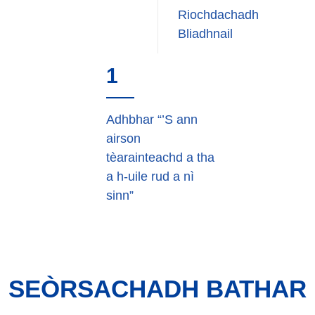
Riochdachadh
Bliadhnail
1
Adhbhar “’S ann
airson
tèarainteachd a tha
a h-uile rud a nì
sinn”
SEÒRSACHADH BATHAR