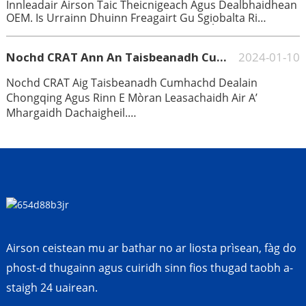
Innleadair Airson Taic Theicnigeach Agus Dealbhaidhean
OEM. Is Urrainn Dhuinn Freagairt Gu Sgiobalta Ri
Feumalachdan Luchd-Ceannach Airson Òrdughan
Èiginneach Agus Gnàthaichte. Tha Sgioba Reic Is Iar-Reic
Proifeasanta Againn Gus Dèanamh Cinnteach À
Nochd CRAT Ann An Taisbeanadh Cumhachd Fèill Canton
2024-01-10
Conaltradh Rèidh Le Luchd-Ceannach Agus Gus
Fuasgladh Fhaighinn Air Duilgheadasan Iar-Reic. Is E
Nochd CRAT Aig Taisbeanadh Cumhachd Dealain
Sàsachd Luchd-Ceannach Am Prìomh Fheachd Air Cùl Ar
Chongqing Agus Rinn E Mòran Leasachaidh Air A’
N-Obrach Chruaidh. Bidh Sinn An-Còmhnaidh A’ Strì
Mhargaidh Dachaigheil.
Airson Sàr-Mhathais Agus A’ Cumail A-Mach Gun Toir
Sinn Na Toraidhean Is Na Seirbheisean As Fheàrr Do
Le Raon Iomlan De Ghlasan Snasail Agus Siostaman
Luchd-Ceannach.
Riaghlaidh Ghlasan IoT, Rinn CRAT Deagh Obair Aig An
Taisbeanadh, Agus Sheall Mòran De Luchd-Ceannach
Rùintean Làidir Airson Co-Obrachadh. Le Aibidh
“cumhachd An Eadar-Lìn Rudan” San Àm Ri Teachd, Bidh
Pàirt Chudromach Aig Toraidhean Snasail CRAT Ann.
Airson ceistean mu ar bathar no ar liosta prìsean, fàg do
phost-d thugainn agus cuiridh sinn fios thugad taobh a-
staigh 24 uairean.