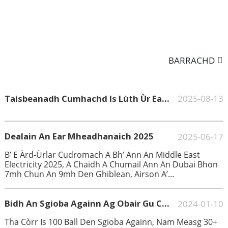
BARRACHD
Taisbeanadh Cumhachd Is Lùth Ùr Eadar-Nàiseanta Indonesia 2025: Tapadh A-Steach Do Shlighe Òir Gluasad Lùtha Ear-Dheas Àisia
2025-08-13
Dealain An Ear Mheadhanaich 2025
2025-06-17
B’ E Àrd-Ùrlar Cudromach A Bh’ Ann An Middle East
Electricity 2025, A Chaidh A Chumail Ann An Dubai Bhon
7mh Chun An 9mh Den Ghiblean, Airson A’
Chompanaidh Againn, Prìomh Sholaraiche Ghlasan
Gnìomhachais Snasail.
Bidh An Sgioba Againn Ag Obair Gu Cruaidh Gus Coinneachadh Ri Ceann-Latha Nan Òrdughan Èiginneach
2024-01-10
Tha Còrr Is 100 Ball Den Sgioba Againn, Nam Measg 30+