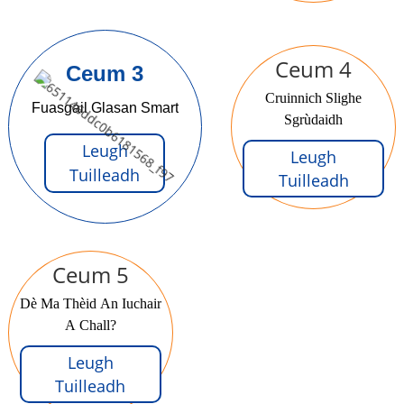
Ceum 4
Ceum 3
Cruinnich Slighe
Fuasgail Glasan Smart
Sgrùdaidh
Leugh
Leugh
Tuilleadh
Tuilleadh
Ceum 5
Dè Ma Thèid An Iuchair
A Chall?
Leugh
Tuilleadh