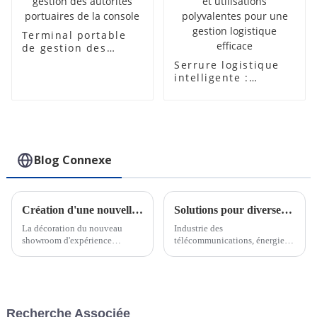
Terminal portable
de gestion des
autorités portuaires
Serrure logistique
de la console
intelligente :
fonctionnalités
avancées et
utilisations
polyvalentes pour
une gestion
logistique efficace
Blog Connexe
Création d'une nouvelle salle d'exposition
Solutions pour diverses industries
La décoration du nouveau
Industrie des
showroom d'expérience
télécommunications, énergie
intelligente de CRAT a été
électrique, services des eaux,
achevée. Le hall d'exposition
transport et logistique, banque,
intègre une exposition statique
industrie pétrolière et gazière,
et une démonstration
soins de santé, éducation,
dynamique de produits, qui
aéroports, centres de données,
Recherche Associée
peuvent expérimenter en
smart...