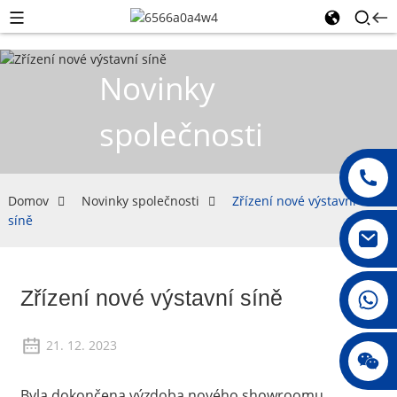
Novinky
společnosti
Domov
Novinky společnosti
Zřízení nové výstavní
síně
Zřízení nové výstavní síně
008615396811719
21. 12. 2023
jenny010678
Byla dokončena výzdoba nového showroomu