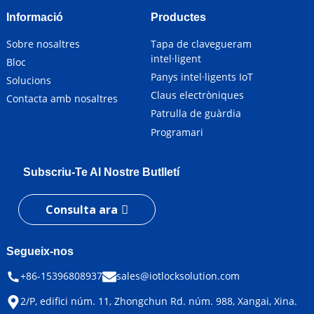
Informació
Productes
Sobre nosaltres
Tapa de clavegueram
intel·ligent
Bloc
Panys intel·ligents IoT
Solucions
Claus electròniques
Contacta amb nosaltres
Patrulla de guàrdia
Programari
Subscriu-Te Al Nostre Butlletí
Consulta ara
Segueix-nos
+86-15396808937
sales@iotlocksolution.com
2/P, edifici núm. 11, Zhongchun Rd. núm. 988, Xangai, Xina.