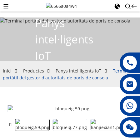
Panys
intel·ligents
IoT
Inici
Productes
Panys intel·ligents IoT
Terminal
portàtil del gestor d'autoritats de ports de consola
008615396811719
jenny010678