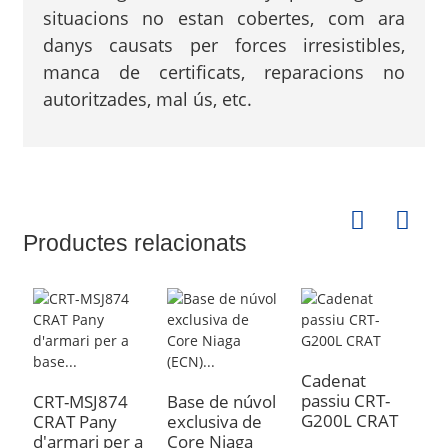
situacions no estan cobertes, com ara
danys causats per forces irresistibles,
manca de certificats, reparacions no
autoritzades, mal ús, etc.
Productes relacionats
Cadenat
C
passiu CRT-
C
CRT-MSJ874
Base de núvol
G200L CRAT
a
CRAT Pany
exclusiva de
d'armari per a
Core Niaga