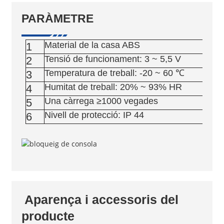
PARÀMETRE
Material de la casa ABS
1
Tensió de funcionament: 3 ~ 5,5 V
2
Temperatura de treball: -20 ~ 60 ℃
3
Humitat de treball: 20% ~ 93% HR
4
Una càrrega ≥1000 vegades
5
Nivell de protecció: IP 44
6
Aparença i accessoris del
producte