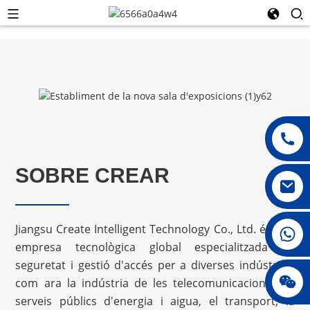
SOBRE CREAR
Jiangsu Create Intelligent Technology Co., Ltd. és una
008615396811719
empresa tecnològica global especialitzada en
seguretat i gestió d'accés per a diverses indústries,
jenny010678
com ara la indústria de les telecomunicacions, els
serveis públics d'energia i aigua, el transport, la