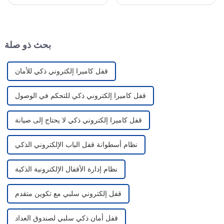
وقامت بتنمية السوق المحلية
والخدمات اللوجستية، الخدمات
بشكل عميق. مع مجموعة كاملة
المصرفية، صناعة النفط والغاز،
من الأقفال الذكية وأنظمة إدارة
الرعاية الصحية، التعليم،
أقفال إنترنت الأشياء، تألقت
المطارات، مركز البيانات، الذكية
شركة CRAT في المعرض، و...
...
بحث ذو صلة
قفل كاميرا إلكتروني ذكي للأمان
قفل كاميرا إلكتروني ذكي للتحكم في الوصول
قفل كاميرا إلكتروني ذكي لا يحتاج إلى صيانة
نظام أسطوانة قفل الباب الإلكتروني الذكي
نظام إدارة الأقفال الإلكترونية الذكية
قفل إلكتروني سلبي مع تكوين متقدم
قفل أمان ذكي سلبي لصندوق العداد