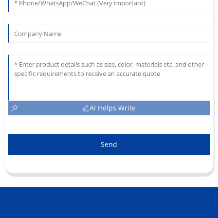
AI Helps Write
Send