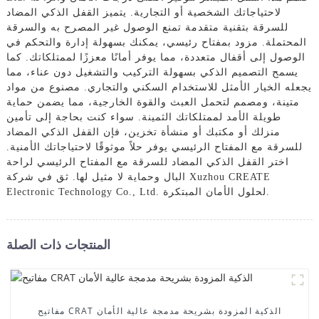
لاحتياجاتك الشخصية أو التجارية. يتميز القفل الذكي المضاد
للسرقة بتقنية متقدمة تمنع الوصول غير المصرح به والسرقة
المحتملة. مزود بمفتاح رئيسي، يمكنك بسهولة إدارة والتحكم في
الوصول إلى أقفال متعددة، مما يوفر أمانًا معززًا لممتلكاتك. كما
يسمح التصميم الذكي بسهولة التركيب والتشغيل دون عناء، مما
يجعله الخيار الأمثل للاستخدام السكني والتجاري. مصنوع من مواد
متينة، ومصمم لتحمل العبث والقوة الخارجية، مما يضمن حماية
طويلة الأمد لممتلكاتك الثمينة. سواء كنت بحاجة إلى تأمين
منزلك أو مكتبك أو منشأة تخزين، فإن القفل الذكي المضاد
للسرقة مع المفتاح الرئيسي يوفر حلاً موثوقًا لاحتياجاتك الأمنية.
اختر القفل الذكي المضاد للسرقة مع المفتاح الرئيسي لراحة
البال وحماية لا مثيل لها. ثق في شركة Xuzhou CREATE
Electronic Technology Co., Ltd. لحلول الأمان المبتكرة.
المنتجات ذات الصلة
مفاتيح CRAT الذكية المزودة بشريحة مدمجة عالية الأمان