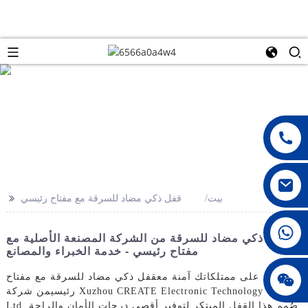
>>
بيت
قفل ذكي مضاد للسرقة مع مفتاح رئيسي
008615396811719
قفل ذكي مضاد للسرقة من الشركة المصنعة الأصلية مع
مفتاح رئيسي - خدمة الخبراء والمصانع
جيني010678
حافظ على ممتلكاتك آمنة مع
قفل ذكي مضاد للسرقة مع مفتاح
رئيسي
من شركة Xuzhou CREATE Electronic Technology Co.,
Ltd. صُمم هذا القفل المبتكر لتوفير أقصى درجات الأمان والراحة